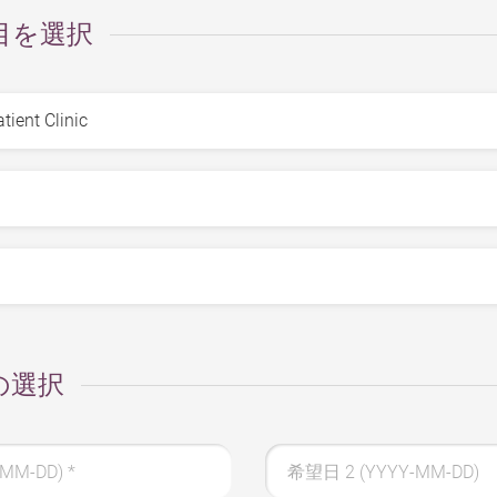
目を選択
の選択
-MM-DD)
*
希望日 2 (YYYY-MM-DD)