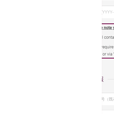
希望日 3 (YYYY-
Please note 
We will cont
If you requir
phone or vi
個人情報
診察券番号（既