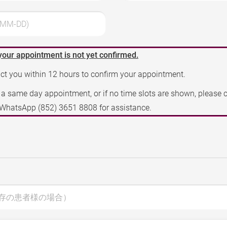
MM-DD)
your appointment is not yet confirmed.
act you within 12 hours to confirm your appointment.
e a same day appointment, or if no time slots are shown, please 
a WhatsApp
(852) 3651 8808
for assistance.
存の患者様の場合）