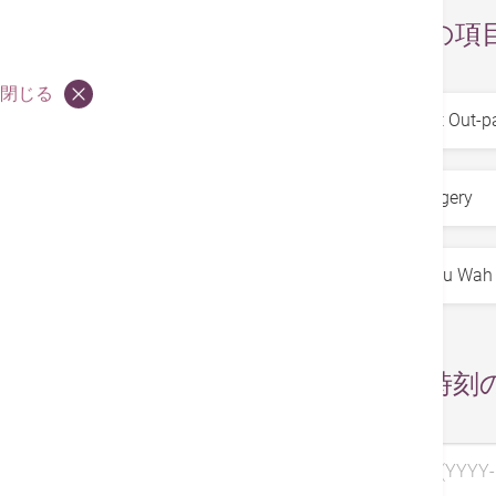
お求めの項
閉じる
サービス
*
専門科
*
医師
*
日付と時刻
希望日 1 (YYYY