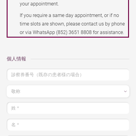
your appointment.
If you require a same day appointment, or if no
time slots are shown, please contact us by phone
or via WhatsApp
(852) 3651 8808
for assistance.
個人情報
診察券番号（既存の患者様の場合）
敬称
姓
*
名
*