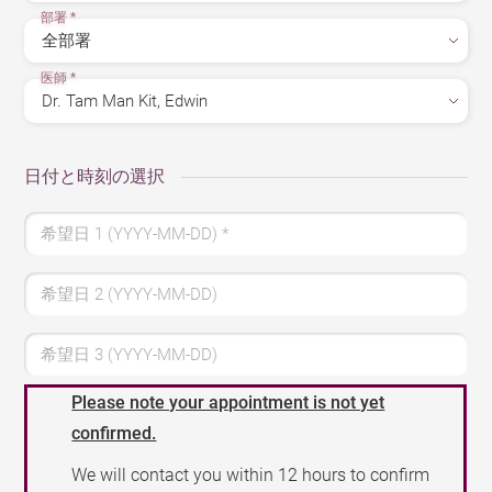
部署
*
医師
*
日付と時刻の選択
希望日 1 (YYYY-MM-DD)
*
希望日 2 (YYYY-MM-DD)
希望日 3 (YYYY-MM-DD)
Please note your appointment is not yet
confirmed.
We will contact you within 12 hours to confirm