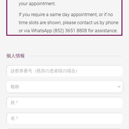
your appointment.
If you require a same day appointment, or if no
time slots are shown, please contact us by phone
or via WhatsApp
(852) 3651 8808
for assistance.
個人情報
診察券番号（既存の患者様の場合）
敬称
姓
*
名
*