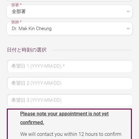
部署
*
医師
*
日付と時刻の選択
希望日 1 (YYYY-MM-DD)
*
希望日 2 (YYYY-MM-DD)
希望日 3 (YYYY-MM-DD)
Please note your appointment is not yet
confirmed.
We will contact you within 12 hours to confirm