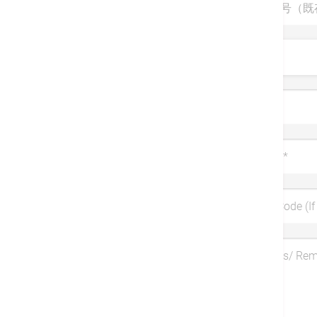
診察券番号（既
敬称
姓
*
携帯電話
*
Coupon Code (If 
Symptoms/ Re