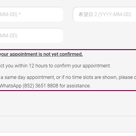
-MM-DD)
*
希望日 2 (YYYY-MM-DD)
MM-DD)
your appointment is not yet confirmed.
act you within 12 hours to confirm your appointment.
e a same day appointment, or if no time slots are shown, please 
a WhatsApp
(852) 3651 8808
for assistance.