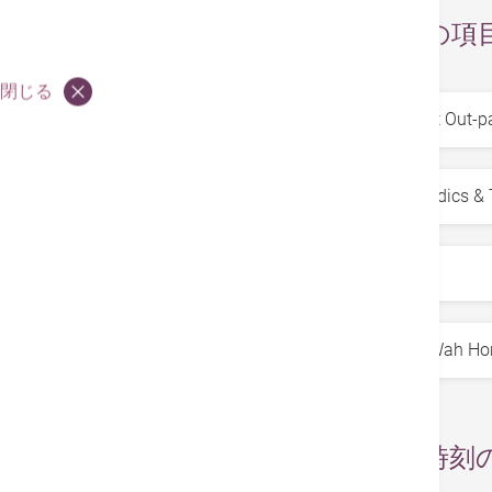
お求めの項
閉じる
サービス
*
専門科
*
部署
*
医師
*
日付と時刻