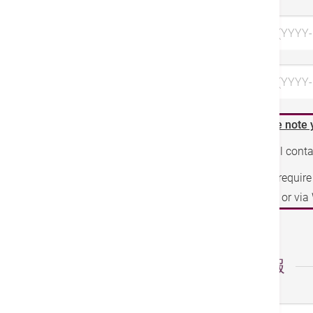
希望日 1 (YYYY
希望日 3 (YYYY-
Please note 
We will cont
If you requir
phone or vi
個人情報