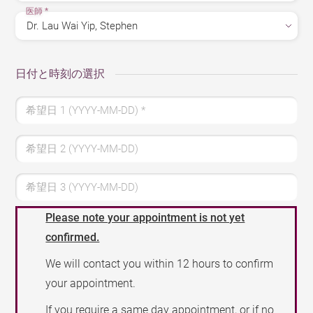
医師
*
日付と時刻の選択
希望日 1 (YYYY-MM-DD)
*
希望日 2 (YYYY-MM-DD)
希望日 3 (YYYY-MM-DD)
Please note your appointment is not yet
confirmed.
We will contact you within 12 hours to confirm
your appointment.
If you require a same day appointment, or if no