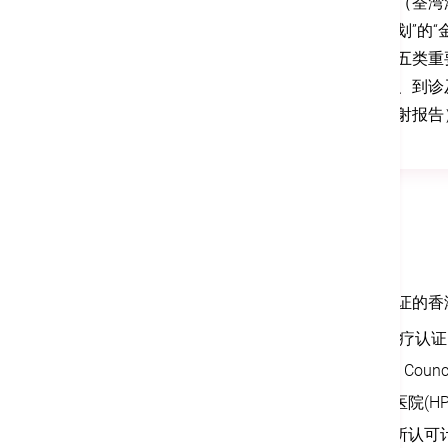
湾（荃湾
计划”的
于五类重
院、到诊
放射报告
拥有国际级认证的香
JCI国际医疗认证 (
Australian Counc
健康促进医院(HP
香港实验所认可计划