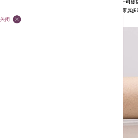
香港港安医院—司徒
我们的使命
证，予病人和家属多
关闭
我们的里程碑
我们的历史
ESG
评核认可
JCI认证
奖项
传媒适用
抗疫同行