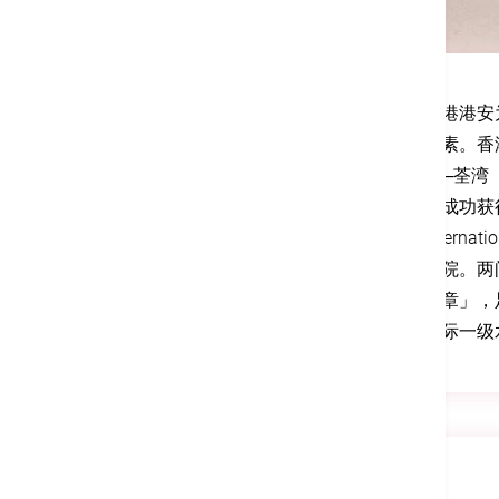
香港港安
质素。香
院─荃湾（
次成功获得
Inter
医院。两间
金章」，
国际一级