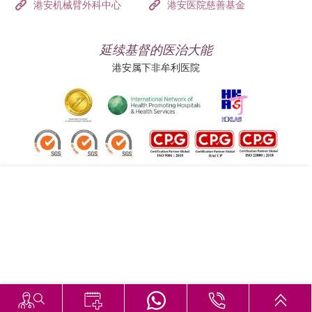
港安机械臂外科中心
港安医院慈善基金
延续基督的医治大能
港安属下非牟利医院
追踪我们:
地址:
总机（查询）:
香港司徒拔道四十号
(852) 3651 8888
戒备应变级别