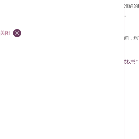
本院的
医疗记录部
提供专业、保密、准确的
守则，处理涉及法律事宜的病历文件。
简介
关闭
我们会将所有的医疗记录保留一段时间，您
收费及优惠
为保障私隐，你需要提交
“医疗记录授权书”
联络我们
电话：
(852) 3651-8809
/
3651-8912
电邮：
med.records@hkah.org.hk