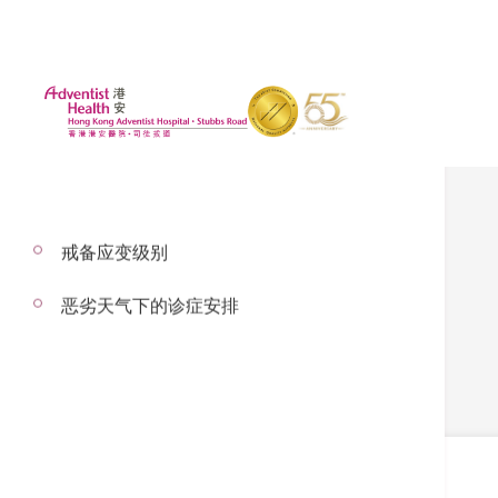
戒备应变级别
医疗记录部
恶劣天气下的诊症安排
病历部