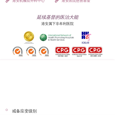
港安机械臂外科中心
港安医院慈善基金
延续基督的医治大能
港安属下非牟利医院
追踪我们:
地址:
总机（查询）:
香港司徒拔道四十号
(852) 3651 8888
戒备应变级别
© 2026 版权所有 © 港安医疗 保留一切权利