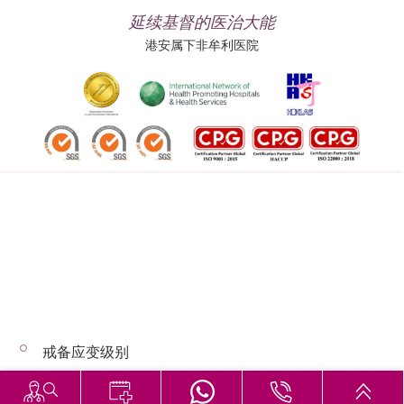
延续基督的医治大能
港安属下非牟利医院
追踪我们:
地址:
总机（查询）:
香港司徒拔道四十号
(852) 3651 8888
戒备应变级别
© 2026 版权所有 © 港安医疗 保留一切权利
恶劣天气下的诊症安排