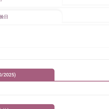
指数及工作士气。
职级是高级决策阶层、中级管理人员、前线员工，工种是会计、
自美国加州的「威玛学院」(Weimar Institute)，旨在透
体验日
。
。
脏外科及预防医学权威 Dean Ornish 医生和美国康乃尔大学的 T.
计划
促进健康的重要元素：
物性食物
践计划
2025)
骨骼
生活态度
起，凡特别诊症均需收取“设施费”，一般诊症为每30分钟港币$500
机能
特别仪器辅助，须另收取“设施费–程序”港币$1,500。
胞