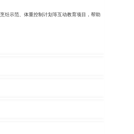
烹饪示范、体重控制计划等互动教育项目，帮助
的健康生活模式，预防疾病，建立健康社区
队设计及执行
门为企业提供服务，让员工可安在办公室就能参加