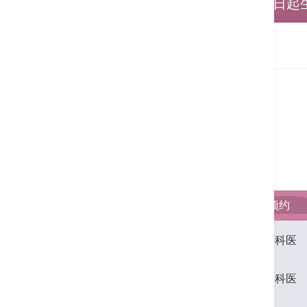
生活型态医学 (2024年1月1日起
T
rust in Divine Power 心灵依靠
专科及服务
课程在亚洲的多个新起点NEWSTA
Lifestyle Medicine Clinic / General Pra
从生理、心理、社交和灵性各个层面
养生医学诊所 / 全科
相关医生
备注
：
上述诊金仅供参考，所需费用须视
全科 - 养生医学诊所
其他费用如小手术、药费、化验费
香港港安医院—司徒拔道保留修订
何启智医生
宣布。其他与收费表以外的相关
生效日期：
17/10/2025
（以最新
档案资料
时间表
预约
英国爱丁堡皇家内外科医
学院执照
英国格拉斯哥皇家内科医
学院执照