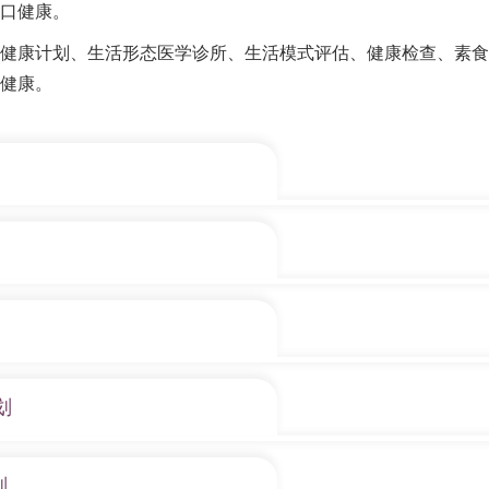
口健康。
健康计划、生活形态医学诊所、生活模式评估、健康检查、素食
健康。
校、社区需要，提供各类型讲座和工作坊，向公众推广可持续
的医生、精神科医生、物理治疗师、营养师、 护士等专业团
课程，更可以为参加者度身订造合适的活动，包括：
的素食烹饪工作坊，「素」造天然健康新生活
询
划
健康计划为企业度身订做不同的身心灵健康活动，我们的专业团队会上
划