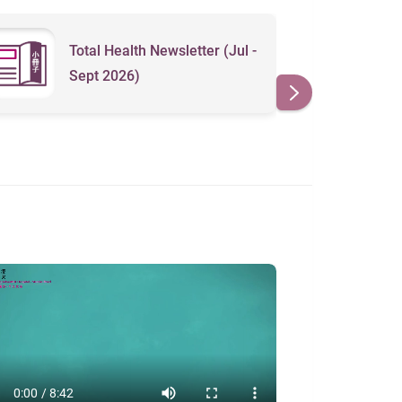
Total Health Newsletter (Jul -
T
Sept 2026)
S