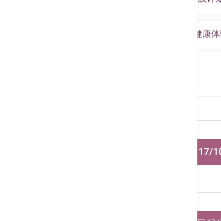
疫苗注射
活动，建立快乐职场、提高员工开心
营养师
健康及医疗讲座
针对员工不同职级和工种需要，无论
新起点NEWSTART™ 健康实践计划源
Wellness 2025 企业身心灵健康
护士
专门设计的健康计划，促进身心健康
工作坊
过去三十年已为无数参加者恢复健康
素食推广大使
素食烹饪班
计划获得多位知名医生和科学家的推崇，包括心
活动详情
Ahealth@Work™ 企业员工健康
计划名称「NEWSTART™」代表8项
N
utrition 均衡营养︰食用整全的植
新起点NEWSTART™ 健康实
E
xercise 适量运动︰促进血液循环
门诊部医生诊金收费
W
ater 充足水分︰净化体内毒素
门诊诊金收费表 (生效日期: 17/10/
S
unlight 自然阳光 ︰减轻忧郁并强化
T
emperance 节制生活︰采用自律的
由2021年10月1日
A
ir 新鲜空气 ︰活化细胞，改善身体
服务及套餐收费
R
est 充分休息 ︰修复和恢复受损的细
Specialties & Services