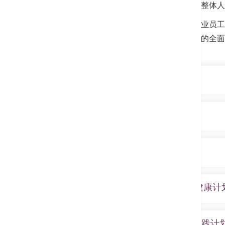
康生活方式，预防非传染病，改善整体人
我们透过各种服务和计划，包括企业员工
参加者改变生活模式，达致身心灵的全面
健康生活促进中心服务重点
与不同团体合作，针对企业、学
健康生活促进中心服务范围
中心所有活动由港安医院或中心
中心提供多元化的团体或企业活动和
健康生活促进中心专业团队
与医院的膳食及营养部联手设计
上门团体健康检查、评估及咨
医生
Ahealth@Work™ 企业员工健康计
体能测试
精神科医生
疫苗注射
Ahealth@Work™ 企业员工
新起点 NEWSTART™ 健康实践计
物理治疗师