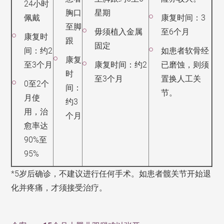
24
小时
胸口
星期
佩戴
康复时间：
3
至脚
毋须植入金属
至
6
个月
康复时
跟
固定
间：约
2
如患者软骨经
康复
至
3
个月
康复时间：约
2
已磨蚀，则须
时
至
3
个月
置换人工关
0
至
2
个
间：
节。
月使
约
3
用，治
个月
愈率达
90%
至
95%
*5
岁后确诊，不建议进行任何手术。如患者髋关节开始退
化并疼痛，才须接受治疗。