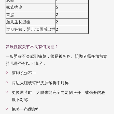
家族病史
5
首胎
2
胎儿生长迟缓
2
过期妊娠：婴儿
40
周后出世
2
发展性髋关节不良有何病征？
一般婴孩不会感到痛楚，很易被忽略。照顾者需多加留意
婴儿是否有以下情况：
两脚长短不一
两边大腿或臀部皮肤皱折不对称
更换尿片时，大腿未能完全向两侧张开，或张开的程
度不对称
拖著一条腿爬行