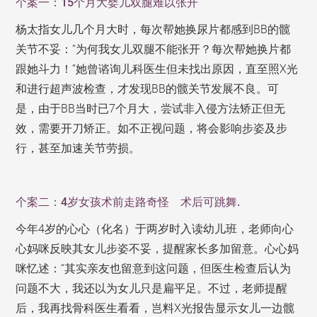
个案一：15个月大婴儿双腿难以张开
杨太指女儿几个月大时，每次帮她换尿片都感到BB的髋
关节不妥：“为何我女儿双腿不能张开？每次帮她换片都
跟她斗力！”她曾谘询儿科医生但未找出原因，直至照X光
和进行超声波检查，才发现BB的髋关节发展不良。可
是，由于BB当时已7个月大，尝试非入侵方法矫正但无
效，需要开刀矫正。如不正视问题，将会影响步姿及步
行，甚至加速关节劳损。
个案二：4岁女孩术前走路奇怪 术后可跳舞.
今年4岁的心心（化名）于两岁时入读幼儿班，老师向心
心妈咪反映其女儿步姿不妥，提醒家长多加留意。心心妈
咪忆述：“其实亲友也留意到这问题，但医生检查后认为
问题不大，我还以为女儿只是扁平足。不过，老师提醒
后，我再找骨科医生看看，岂料X光报告显示女儿一边髋