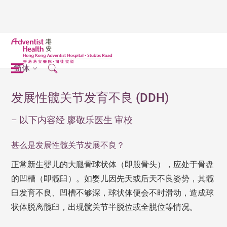
简体
发展性髋关节发育不良 (DDH)
– 以下内容经 廖敬乐医生 审校
甚么是发展性髋关节发展不良？
正常新生婴儿的大腿骨球状体（即股骨头），应处于骨盘
的凹槽（即髋臼）。如婴儿因先天或后天不良姿势，其髋
臼发育不良、凹槽不够深，球状体便会不时滑动，造成球
状体脱离髋臼，出现髋关节半脱位或全脱位等情况。