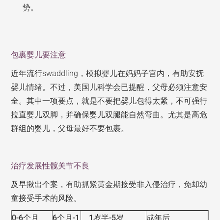
势。
包裹婴儿要注意
近年流行swaddling，模拟婴儿在妈妈子宫内，有助安抚
婴儿情绪。不过，美国儿科学会已提醒，父母必须注意安
全。其中一项要点，就是不要把婴儿包得太紧，不可强行
拉直婴儿双脚，并确保婴儿双腿能自然弯曲。尤其是高危
群组的婴儿，父母最好不要包裹。
治疗发展性髋关节不良
及早揪出个案，有助抓紧黄金期接受非入侵治疗，免却幼
童接受手术的风险。
0-6
个月
6
个月
-1
1
岁半
-5
岁
成年后