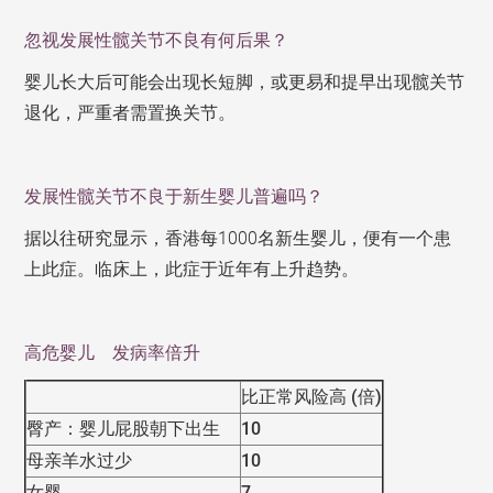
忽视发展性髋关节不良有何后果？
婴儿长大后可能会出现长短脚，或更易和提早出现髋关节
退化，严重者需置换关节。
发展性髋关节不良于新生婴儿普遍吗？
据以往研究显示，香港每1000名新生婴儿，便有一个患
上此症。临床上，此症于近年有上升趋势。
高危婴儿 发病率倍升
比正常风险高
(
倍
)
臀产：婴儿屁股朝下出生
10
母亲羊水过少
10
女婴
7