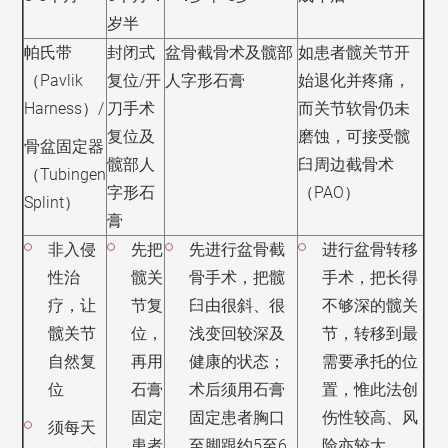
岁半
帕氏带
封闭式
盆骨截骨术及髋部
如患者髋关节开
（
Pavlik
复位
/
开
人字形石膏
始退化并疼痛，
Harness
）
/
刀手术
而关节软骨仍未
复位及
磨蚀，可接受髋
骨盆固定器
髋部人
臼周边截骨术
（
Tubingen
字形石
（
PAO
）
Splint
）
膏
非入侵
先把
先进行盆骨截
进行盆骨转移
性治
髋关
骨手术，把髋
手术，把长得
疗，让
节复
臼由很斜、很
不够深的髋关
髋关节
位，
浅变回较深及
节，转移到最
自然复
再用
健康的状态；
需要承托的位
位
石膏
术后须用石膏
置，惟此法创
固定
固定患者胸口
伤性较高、风
须每天
患者
至脚跟约
5
至
6
险亦较大。