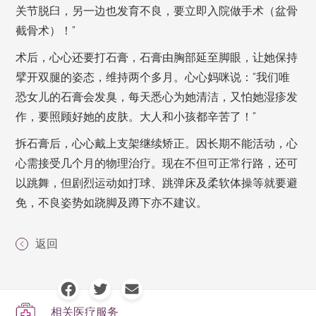
关节脱臼，另一边也发育不良，要立即入院做手术（盆骨
截骨术）！”
术后，心心还要打石膏，石膏由胸部延至脚眼，让她保持
擘开双腿的姿态，维持两个多月。心心妈咪说：“我们唯
恐女儿的石膏会发臭，每天悉心为她清洁，又怕她湿疹发
作，要照顾好她的皮肤。大人和小孩都辛苦了！”
拆石膏后，心心戴上支架继续矫正。因长期不能活动，心
心需接受几个月的物理治疗。现在不但可正常行路，还可
以跳舞，但剧烈运动如打球、跳弹床及柔软体操等就要避
免，不良姿势如跷脚及蹲下亦不建议。
返回
相关医疗服务