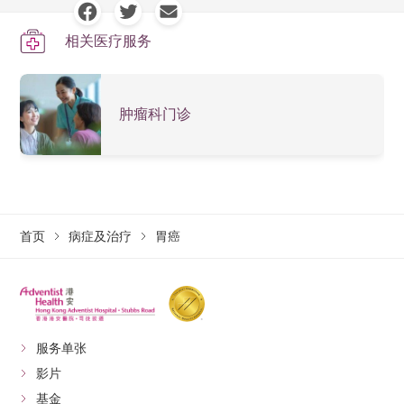
胃癌的风险因素
影像检查：正电子电脑扫描能显示细胞新陈代谢情
恶心
相关医疗服务
男士：风险较女士较高
况，可有效追踪早期癌细胞病变；电脑扫描可有效侦
上腹疼痛
测极微细的肿瘤及提供肿瘤的立体影像。此外，磁力
年龄老化
进食后肚胀的感觉
共振则可清楚显示软组织的影像，例如胃壁、胃腔
肿瘤科门诊
幽门螺旋杆菌感染者
等，三者均应用于诊断胃癌分期及有否出现癌转移。
呕吐出混有血液的呕吐物
吸烟
大便出血或大便呈黑色
饮酒
体重下降
胃癌的治疗方法
家族遗传
疲倦
首页
病症及治疗
胃癌
一般来说，手术切除为现时最有效治疗方，无论在控制
饮食习惯：长期进食高盐、腌制和熏制食物
癌症或往后消化功能都有都有较理想的效果。如果能及
早发现病情，胃癌患者可以透过手术切除胃部，达到根
治的作用。除了早期胃癌， 大部分情况下都会结合两种
疗法互补，加强疗效，降低复发和扩散的风险。
服务单张
影片
切除受癌细胞侵袭的胃部组织，切除范围视乎
基金