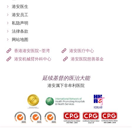
肿瘤的大小和位置而定。考虑到癌细胞可能随
港安医生
著淋巴液扩散到胃部附近的淋巴结，所以亦需
港安员工
一并切除，切除后会为胃小肠进行连接重组。
私隐声明
以往胃部手术多以开放式进行，现时在达文西
手
法律条款
机械臂辅助下，医生只需开多个细小切口，便
术
网站地图
能在病人体内精确地切割肿瘤，不会伤及肌
切
香港港安医院–荃湾
港安医疗中心
肉，副作用亦较少，复原更快。患者一般在手
除
港安机械臂外科中心
港安医院慈善基金
术后翌日即可下床活动，一星期后便能出院。
术后饮食：病人在术后一至两星期须食用流质
或软餐，其后在进食方面便可回复正常，饭类
延续基督的医治大能
或肉类都可以进食，只须留意将食物切碎，以
港安属下非牟利医院
及避免进食连皮薯仔及菇菌类食材。
放
射
透过高能量射线，杀死癌细胞组织。另外，亦可
于手术切除前使用，以缩小肿瘤再切除。
治
疗