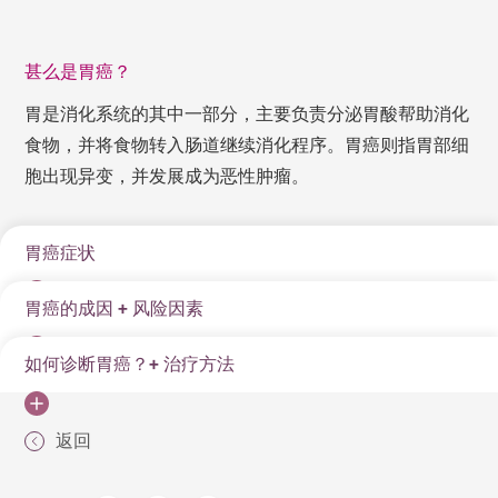
甚么是胃癌？
胃是消化系统的其中一部分，主要负责分泌胃酸帮助消化
食物，并将食物转入肠道继续消化程序。胃癌则指胃部细
胞出现异变，并发展成为恶性肿瘤。
胃癌症状
胃癌的成因 + 风险因素
早期胃癌可能没有明显症状，而且症状与一般的肠胃不
适、消化不良等问题相似，因而很容易被忽略。很多时
如何诊断胃癌？+ 治疗方法
胃部细胞出现基因变异，令正常细胞发展成恶性肿瘤；
有明显症状的求诊人士，被确诊时已经属于第二至三
此外，研究发现幽门螺旋杆菌感染者均会增加患上胃癌
期。
胃镜检查：医生将光导管状的内视镜经病人的口及食
的风险。
返回
消化不良
道进入胃部及十二指肠进行检查，观察胃壁。如有需
要，会抽取组织作病理检查。
食欲不振