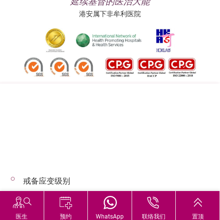
延续基督的医治大能
港安属下非牟利医院
追踪我们:
地址:
总机（查询）:
香港司徒拔道四十号
(852) 3651 8888
戒备应变级别
© 2026 版权所有 © 港安医疗 保留一切权利
恶劣天气下的诊症安排
医生
预约
WhatsApp
联络我们
置顶