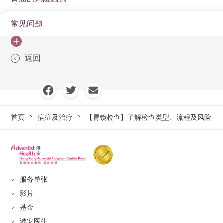
如病人出现吞咽困难、复发性上腹痛、胃酸倒流、消化
0.9cm、前端装有镜头的光导管状经病人的口及食道，进
缺。
饮食：
检查后约1-2小时，待麻醉药效完全消退、吞
最普及，检查
十二指肠溃疡、胃息肉、甚至食道癌或胃癌等病变，并
传统口腔胃镜
经口腔进入
感、需用咬口
不良、上呼吸道出血、食欲不振、体重下降等症状，便
入胃部及十二指肠进行检查。如有需要，医生可通过导
咽功能恢复正常后，才方可进食。建议先从流质或软
清楚
常见问题
胃镜检查
钡剂造影
在检查过程中进行活组织检查（Biopsy），获取样本进
男士风险比女士高
器
有可能须接受胃镜检查。而40岁以上人士应开始定期接
管伸出夹子，抽取组织作病理检查。为确保检查顺畅，
质食物开始，避免辛辣、刺激性及过热的食物。
本质
侵入式
非侵入式
行病理分析，作出精确诊断，让治愈率和预后明显提
较细镜管、经
减少作呕不
鼻道过窄人士
受胃镜筛查，如有胃癌家族病史，患上胃癌的风险会较
年龄老化
医生会在患者喉咙位置处方局部麻醉喷雾及于静脉注射
经鼻无痛胃镜
休息：
如果使用了镇静剂，检查后可能会感到困倦。
升。
食道、胃部、十二
鼻孔进入
适、可交谈
不适合
一般人高2至4倍，应及早作定期检查。
返回
胃镜检查会很痛苦吗？
镇静药物，检查过程约 10 分钟。
检查部位
食道、胃部、十二指肠
幽门螺旋杆菌感染者
当天应避免驾驶、操作机械或签署重要文件，并建议
指肠、蠕动功能
无创、无插管
无法及时治疗
胶囊内视镜
吞服摄影胶囊
大多数人只会有短暂喉咙刺激或作呕反射，不会有明显
有亲友陪同回家。
吸烟
不适
／取样
较高解析度，提供实时、
利用X光影像作观
疼痛。现时多配合局部喷喉麻药、呼吸引导、经鼻镜或
清晰度
观察症状：
回家后若出现剧烈腹痛、持续呕吐、发
饮酒
高解析度的彩色影像
察
镇静方案，大大减少不适感。若极度怕痛可选无痛胃
烧、黑便或血便等异常情况，请立即联络医生或前往
首页
病症及治疗
【胃镜检查】了解检查类型、流程及风险
家族遗传饮食习惯：长期进食高盐、腌制和熏制食物
镜。
只能进行摄影诊
急症室。
医生可于检查过程中即时
检查和治
断，无法在检查中
是否必须全身麻醉？
活组织检查后：
若在检查中进行了活组织检查或息肉
进行活检、切除息肉或止
疗
进行任何治疗性操
切除，医生会提供额外的饮食和活动建议，请务必遵
血等治疗操作。
一般胃镜检查普遍只需喉咙局部麻醉，非必须全身麻
作。
守。
醉。无痛胃镜属镇静“舒眠麻醉”，让患者在浅睡状态下完
服务单张
不适感
短暂的轻度至中度不适
几乎无痛
成，亦能按个人忍耐程度选择，有心肺疾病者应中特别
影片
谘询医生。医生会根据您的健康状况、焦虑程度和个人
基金
初步筛查、无法承
有怀疑病变、需治疗的人
意愿，建议最合适的麻醉方式。
港安医生