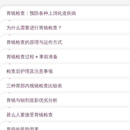
胃镜检查：预防各种上消化道疾病
为什么需要进行胃镜检查？
当胃部细胞出现基因变异，便有可能令正常细胞发展成
恶性肿瘤。此外，研究发现幽门螺旋杆菌感染者均有可
胃镜检查的原理与运作方式
胃镜检查能直接观察食道、胃部及十二指肠的黏膜状
能增加患上胃癌的风险。现时胃镜检查已是一种常规检
况，是诊断多种上消化道疾病的黄金标准。当您出现以
查方式，能检查上消化道内有否异常，包括有否胃炎、
胃镜检查过程 + 事前准备
胃镜检查是透过一条柔软、末端装有微型摄像镜头和光
下症状时，医生可能会建议进行胃镜检查：
食道炎、胃溃疡、食道溃疡十二指肠溃疡、胃息肉，以
源的内窥镜，从口腔进入，依次经过食道、胃部，直至
及及早发现食道癌或胃癌等。
长期胃痛、频繁消化不良、胃食道逆流
检查后护理及注意事项
十二指肠。这条内窥镜的直径通常比手指还细（约0.8至
胃镜检查事前准备
不明原因体重下降、吞咽困难、呕吐、黑便或血便
1.2公分），具备弯曲和转向功能，可让医生清晰地观察
三种胃部内视镜检查比较表
胃镜检查结束后，请留意以下护理事项，以确保身体能
如决定接受胃镜检查，患者必须按照医生建议，在检查
消化道内壁的详细情况，并即时将影像传输到萤幕上。
有胃癌或消化道疾病家族史
顺利复原：
前6小时开始停止饮食即可。
必要时医生会直接进行切片化验、移除息肉或止血等治
胃镜与钡剂造影优劣分析
除了传统胃镜，随著技术发展，还有其他胃镜检查方法
排除或进一步确认胃部肿瘤、溃疡、息肉、出血等重
喉咙不适：
由于胃镜会经过喉咙，检查后可能会感到
疗。
可供选择，各有优缺点。
大病变
胃镜检查过程
轻微的喉咙痛、麻痹或不适，但这些症状一般都会在
甚么人要接受胃镜检查
在过去，钡剂造影（俗称“吞钡餐”）曾是诊断上消化道疾
检查方式
特点
优点
缺点
数小时内缓解。
胃镜检查即上消化道内窥镜检查，医生将一条直径约
病的主要方式。但与现代胃镜检查相比，两者均各有优
透过胃镜检查，有助于医生及早发现食道炎、胃溃疡、
胃癌的风险因素
咽喉有催吐