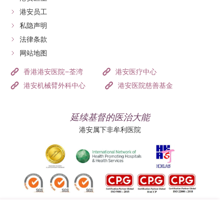
适用对象
受入侵式检查的人
士
港安员工
士
检查后可以马上恢复正常活动吗？
私隐声明
法律条款
如果只使用了局部麻醉，通常在1-2小时内麻醉药效消
网站地图
退，吞咽功能恢复正常后即可进食，并恢复日常活动。
但如果使用了静脉镇静剂或全身麻醉，由于药物会影响
香港港安医院–荃湾
港安医疗中心
反应能力和判断力，检查后可能会感到头晕、嗜睡。因
港安机械臂外科中心
港安医院慈善基金
此，当天不应驾驶、操作机械或签署重要文件。建议有
家人或朋友陪同回家，并在家中休息一天，第二天通常
延续基督的医治大能
即可恢复正常活动。
港安属下非牟利医院
追踪我们: