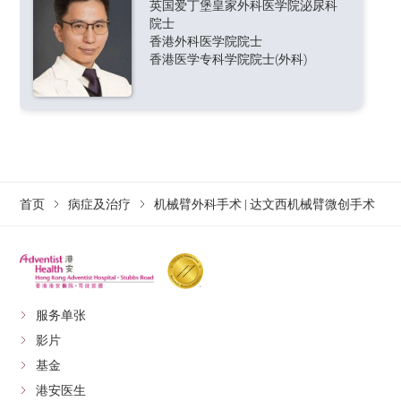
英国爱丁堡皇家外科医学院泌尿科
机械臂手术作为先进的微创手术方式，利用精密的机械
院士
臂系统，辅助外科医生进行复杂的泌尿外科手术。而相
香港外科医学院院士
较于传统的开放式手术，机械臂手术更加具有显著优
香港医学专科学院院士(外科)
势。机械臂具有高度灵活性和精准度，系统提供高清3D
立体影像，让医生可清晰观察手术位置，以进行精细操
作；此外，机械臂系统亦可控制伤口范围，同时减少对
周围组织的损伤，术后恢复更快。
泌尿外科机械臂手术适用于多种泌尿系统疾病，包括：
首页
病症及治疗
机械臂外科手术 | 达文西机械臂微创手术
前列腺癌、肾脏癌、膀胱癌、肾脏切除、输尿管重建
等。虽然机械臂手术具有诸多优势，但并非所有患者都
适合接受此类手术。外科医生会根据患者的具体情况，
评估手术的风险，制定最佳的治疗方案。
服务单张
机械臂微创肾癌局部切除手术
影片
肾脏能为人体清除或过滤废物、液体及电解质等。即使
基金
人体只有一个健康肾脏，亦能维持身体机能。但若因长
港安医生