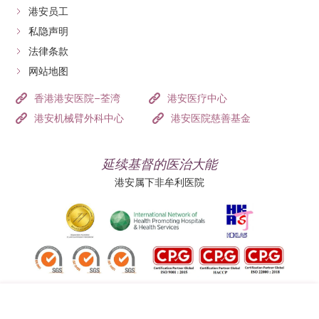
期病患肾脏功能，就未必能应付身体运作，因此在治疗
港安员工
肾癌时，医生会考虑肾局部切除，完整切除肿瘤，避免
私隐声明
复发，同时保留肾功能，以保障患者未来健康。
法律条款
网站地图
肾脏结构复杂，医生会按肿瘤大小、位置和深度决定手
术方式。微创机械臂手术则能精准定位肿瘤，确保完整
香港港安医院–荃湾
港安医疗中心
准确的切除，而减少伤害肾组织。为提高手术精准度，
港安机械臂外科中心
港安医院慈善基金
医生可在术前透过先进的3D影像分析技术，清楚了解患
者肾脏的血管分布、肿瘤深度及是否贴近肾盏，手术中
延续基督的医治大能
也可以实时与3D模型对应，增加手术安全性。局部肾切
港安属下非牟利医院
除手术旨在完整切除肿瘤的同时保留肾脏的正常部份及
其功能。
追踪我们: