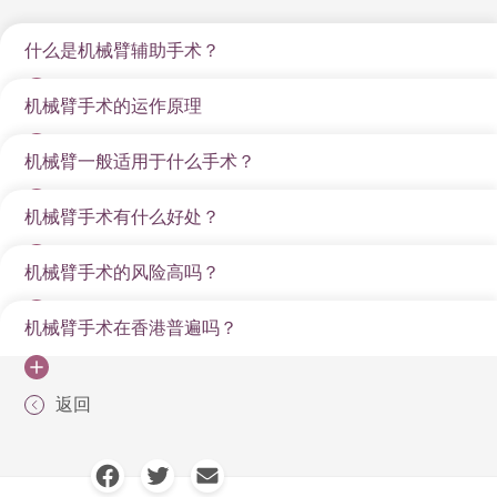
什么是机械臂辅助手术？
机械臂手术的运作原理
机械臂辅助手术，又称为机械臂手术，即是外科医生利
用机械臂来协助进行微创手术。这项技术结合了机器臂
机械臂一般适用于什么手术？
机械臂手术的运作原理十分简单，首先要先了解机械臂
的精准度和微创手术的优势，为外科医生提供了更高的
辅助手术的步骤：医生只需在患者身上开出几个小切
精确度、灵活性及控制力。
机械臂手术有什么好处？
机械臂手术的技术及应用情况十分广泛，能用于切除肿
口，然后将机械臂微创仪器及医疗镜头放入患者体内，
瘤、进行器官移植、修复组织及器官、缝合血管等复杂
即可透过控制台操作机械臂，并观察由镜头传输的高清
机械臂手术的风险高吗？
精准度高
程度较高的手术。以下为机械臂适用的手术治疗：
影像，准确执行手术。
机械臂的动作不受人手颤抖的影响，能更精确地执行手
前列腺癌机械臂微创手术
机械臂手术在香港普遍吗？
而机械臂手术所运用的原理包括：
虽然机械臂手术在精准度和微创性方面有显著优势，但
术，扩大手术活动范围及灵活性，并降低并发症风险。
仍存在一定风险：
泌尿系统包含了不同器官，肾脏、输尿管、膀胱及男士
高画质3D影像：机械臂系统配备高解析度的3D摄影
机械臂手术在香港越来越普及，随著医疗科技的进步和
伤口较小
的前列腺，也可能患有疾病，需要透过外科手术治疗。
返回
机，能将手术区域放大四倍，让外科医生拥有更清晰
设备故障： 机器故障可能导致手术中断，但发生率不
大众对微创手术的需求增加，越来越多的香港医院都引
机械臂辅助微创手术发展越趋成熟，不少泌尿系统疾病
与传统手术相比，微创手术的伤口更小，患者恢复时间
及立体的视野。
高。
进了机械臂手术系统。机械臂应用范围亦开始扩大，从
借助这种技术助患者根治病情。
更快。
精准操作：机械臂能模拟人手多角度的灵活度，但动
医生经验： 若由不熟练的医生操作可能会增加风险。
泌尿外科到妇产科等不同领域，技术更成熟。另外，各