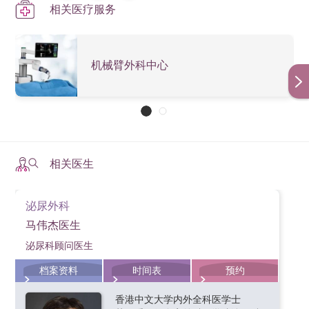
对于未有扩散转移的前列腺癌患者，机械臂辅助微创前
出血量少
作更加精准稳定，能执行复杂的解剖操作。
相关医疗服务
个医院都积极培训医护人员，以提升机械臂手术的技术
手术并发症： 个别手术自带的并发症。
列腺癌根治手术提供了极高的精确度和安全性。在手术
水平。
机械臂的精准操作减少了对血管的损伤，降低了失血的
医生控制台：外科医生透过控制台操作机械臂，将手
过程中，它有效地放大手术视野，使前列腺与周围的神
风险。
部的动作增强并传递给机械臂加以执行，达到精准操
总括而言，机械臂微创手术的风险比传统手术较低，是
香港港安医院—司徒拔道于2024年成立了专门的机械臂
经和血管清晰分离。这使得能够精确切除肿瘤和器官，
机械臂外科中心
控的效果。
较理想的手术方案。
外科中心，提供多种机械臂辅助手术，为患者提供更先
同时保留关键的血管和神经。由于机械臂操作精确灵
进、精准的治疗。按此了解更多有关
机械臂外科中心
的
活，减少了手术切口的大小，最大程度地减少了对周围
详情。
组织的损伤，从而减少了创伤。因此，患者出血和其他
术后并发症的风险较低，同时肠道功能的恢复时间较
短。透过机械臂方式可以精确重建尿路，改善术后早期
相关医生
的排尿控制功能。对于透过机械臂辅助微创手术切除前
列腺癌的患者来说，大多数可以在短短几天内起床活
泌尿外科
动，疼痛相对较少，对整个康复过程有很大帮助。
马伟杰医生
了解更多香港港安医院—司徒拔道的
泌尿外科专科服务
，
泌尿科顾问医生
以及
机械臂外科中心
的详细服务资讯。
档案资料
时间表
预约
泌尿外科机械臂手术
香港中文大学内外全科医学士