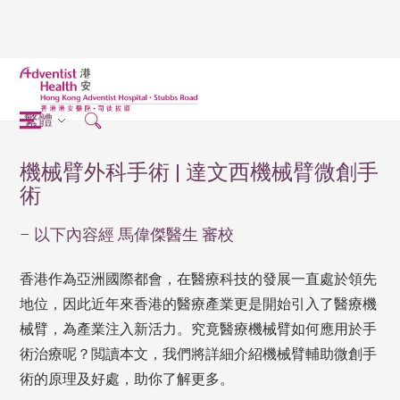
繁體
機械臂外科手術 | 達文西機械臂微創手
術
– 以下內容經 馬偉傑醫生 審校
香港作為亞洲國際都會，在醫療科技的發展一直處於領先
地位，因此近年來香港的醫療產業更是開始引入了醫療機
械臂，為產業注入新活力。究竟醫療機械臂如何應用於手
術治療呢？閲讀本文，我們將詳細介紹機械臂輔助微創手
術的原理及好處，助你了解更多。