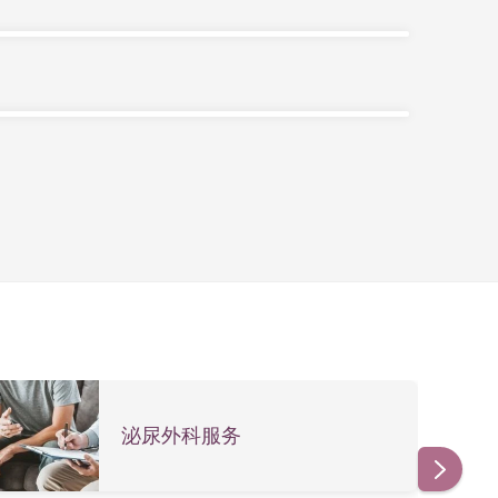
。至于分娩后的尿失禁，成因主要是在生产过程
时便会漏尿。
容易伤到肌肉、神经，造成产后尿失禁。分娩时医
可以完全复原，仍有3%是经​​常性漏尿。
成因未明，部分与神经系统疾病、脊椎疾病、膀
入导管，量度膀胱内的压力，以检查患者的尿失禁
在没有尿意的情况下漏尿。
们出现尿失禁的情况有减少迹象。因此，医生建议
体重。
泌尿外科服务
手术方法是透过仪器连接荐骨神经，发出类似心