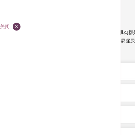
甚么是尿失禁？
关闭
妇女的尿失禁与“骨盆底”有密切关系︰骨盆底肌肉
维持日常的承托力，当膀胱受压，便容易造成易漏尿、
几类。
尿失禁的症状
不由自主地渗尿
尿失禁的成因
时常感觉尿急
按尿失禁的种类，成因各有分别，而女士在怀孕
怀孕及分娩引致尿失禁
有尿意但排尿量很少
夜尿
女性怀孕时，膀胱底部与膀胱颈位置都会向上移