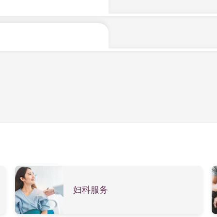
过剧的压力容易造成骨盆韧带的伤害，增加急迫性尿失禁的风险
弛，令尿道口控制能力减弱。当腹部用力如咳嗽、大笑、提重物
位，令周围韧带肌肉的挤压受伤撕裂，尤其是产程过长或停滞，
盆底肌肉神经受伤害。虽然大多数妊娠尿失禁及产后尿失禁于产后
胱肌肉有不正常收缩，便会产生尿急感觉，又称为膀胱过动症。
，亦可属原发性。
记，有需要时会建议患者接受尿流动力测试，于尿道及肛门内放
性尿失禁和急迫性尿失禁。
令膀胱肌肉收缩能力减弱，令过量小便积聚于膀胱内，患者可能
意识及排尿功能，但因行动不便未能及时如厕，引致尿失禁。
示在妊娠20周，针对有尿失禁的病人进行骨盆底肌肉运动，她
产前便应按指导，开始进行适度的盆底肌肉收缩运动，以及控制
妇科服务
流刺激，可调节骨盆的肌肉收缩，减少膀胱过渡活跃情况。亦有
器的规则电流，改善急迫性尿失禁。