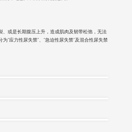
撕裂、或是长期腹压上升，造成肌肉及韧带松弛，无法
为“应力性尿失禁”、“急迫性尿失禁”及混合性尿失禁
面，妇女骨盆支持系统受到怀孕荷尔蒙影响，变得