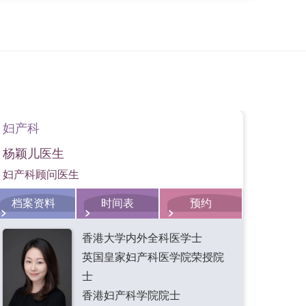
少尿急、排尿及漏尿的次数，须配合盆底肌肉收
如植入悬吊带强化盆底肌肉的承托效果，增加患
妇产科
妇科
杨颖儿医生
周俊
妇产科顾问医生
妇产
档案资料
时间表
预约
档
香港大学内外全科医学士
英国皇家妇产科医学院荣授院
士
香港妇产科学院院士