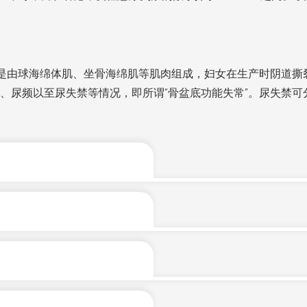
群是由球海绵体肌、坐骨海绵肌等肌肉组成，妇女在生产时阴道
尿频以至尿失禁等情况，即所谓“骨盆底功能失常”。尿失禁可分
及分娩过程中，较容易导致尿失禁。
，尿道因受到子宫增大、羊水和胎儿的挤压所致而增长。另一方