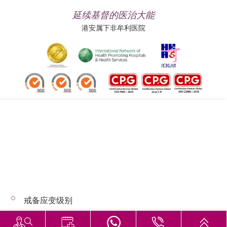
延续基督的医治大能
港安属下非牟利医院
追踪我们:
地址:
总机（查询）:
香港司徒拔道四十号
(852) 3651 8888
戒备应变级别
© 2026 版权所有 © 港安医疗 保留一切权利
恶劣天气下的诊症安排