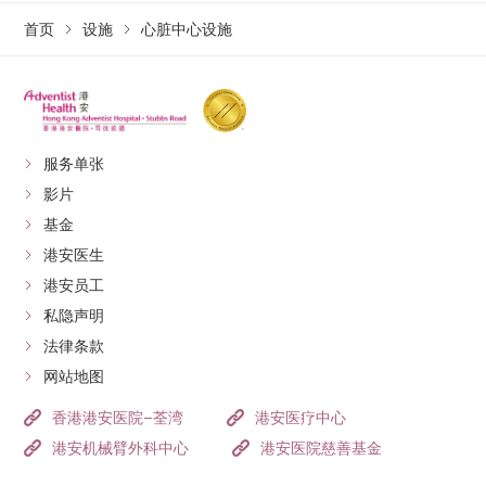
首页
灵活定位
设施
心脏中心设施
出色的數位成像系统; 和
提升患者舒适度及用户体验，加速复原，减少出
现并发症的机会，以求长远达至更佳的治疗效
果。
服务单张
影片
基金
港安医生
港安员工
私隐声明
法律条款
网站地图
香港港安医院–荃湾
港安医疗中心
港安机械臂外科中心
港安医院慈善基金