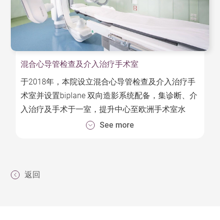
混合心导管检查及介入治疗手术室
于2018年，本院设立混合心导管检查及介入治疗手
术室并设置biplane 双向造影系统配备，集诊断、介
入治疗及手术于一室，提升中心至欧洲手术室水
平，提供及时性治疗并降低手术风险。
See more
西门子新的双平面DSA系统（Artis Q和PURE
VD20）为医生提供更多角度、更精准的参考影像，
返回
同时具备以下优点：
理想的高解像度影像品质，减少操作人员与患者
的輻射剂量