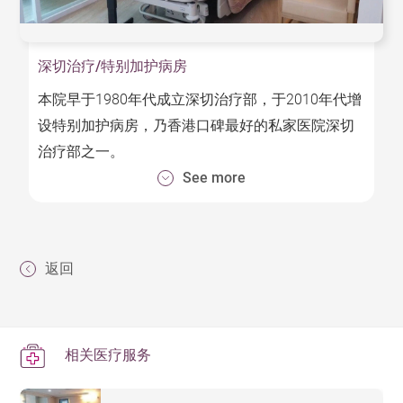
深切治疗/特别加护病房
本院早于
年代成立深切治疗部，于
年代增
1980
2010
设特别加护病房，乃香港口碑最好的私家医院深切
治疗部之一。
See more
本院深切治疗部和特别加护病房由危重病学医生及
专科医生主理。设有各种先进及精密的仪器，包括
人工呼吸机和遥距监察系统等。本院更是亦是少数
设有人工心肺循环仪器（又称“体外膜氧合”或“叶克
返回
膜”）的私家医院。
此部门的护士团队均经过深切治疗专业培训，且经
验丰富，并与医生紧密合作，为需要特别照顾的病
相关医疗服务
人提供周全而悉心的照料和支援。