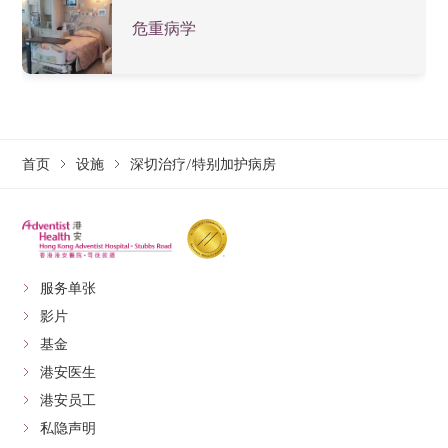
服务重点
危重病学
危重病学专科：
本院乃少数能提供危重病学医生
服务的私家医院。他们均接受过适当培训，擅长
于维持病人心肺及其他主要 器官机能，助其康
复。
首页
设施
深切治疗/特别加护病房
支援各类复杂手术，
如开胸手术、微创人工心瓣
植入术及各种超大型手术；亦是全港唯一支援儿
。
科开胸手术的深切治疗部
配备特殊监察及治疗仪器：
如遥距监察系统、人
服务单张
工呼吸机，更是少数设有人工心肺循环仪器（又
影片
称“体外膜氧合”或“叶克膜”）的私家医院，并提
。
供透析服务
基金
港安医生
。
尊重病人私隐：
全部单人房间设计
港安员工
私隐声明