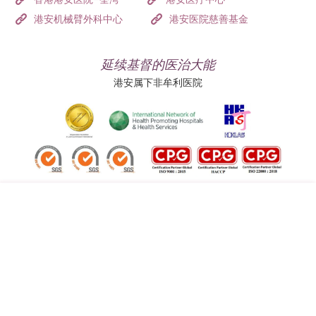
港安机械臂外科中心
港安医院慈善基金
延续基督的医治大能
港安属下非牟利医院
追踪我们:
地址:
总机（查询）:
香港司徒拔道四十号
(852) 3651 8888