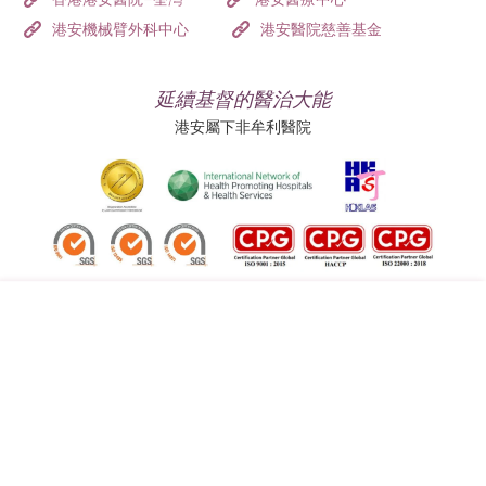
港安機械臂外科中心
港安醫院慈善基金
延續基督的醫治大能
港安屬下非牟利醫院
追蹤我們:
地址:
總機（查詢）:
香港司徒拔道四十號
(852) 3651 8888