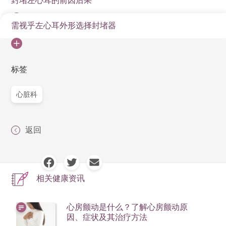
封堵左心耳的前因后果
一位六十多岁的男病人约两至三年前确诊患有心房颤
动，并患有高血压与糖尿病，经超声波检查发现心房偏
需视乎左心耳外形选择封堵器
大家可能疑惑，为甚么封住左心耳可以减少中风风险
大。由于心房颤动会令中风的风险增加，故建议服抗凝
呢？心房颤动是最常见的心律不整。不规则的心跳会令
血药（俗称薄血丸）以减低中风风险。一段时间后，病
手术在食道超声波和X光监察下进行，病人需全身麻醉。
心房无法将足够的血液泵出心脏，引致滞留，而滞留的
人发现手部无法活动，经磁力共振检查发现脑部出血，
医生会由大腿内侧股静脉伸进导管，经过心房间壁进行
标签
血液有可能凝固。当血块形成并流向脑部，便可能引致
究其原因，是因为脑部静脉长有畸形血管瘤。
穿刺，将封堵器植入左心耳，宛如一道自然屏障般，阻
中风。年纪愈大，风险因素（如糖尿病、高血压、中风
经过脑外科医生诊断，认为病人不适宜进行脑部手术。
止血液在此处停留并凝固成血块。除了一般心导管手术
心脏科
病史和心瓣问题等）愈多，中风风险愈高。
这令治疗陷入两难，如果继续服用抗凝血药，很大机会
的风险外，其主要风险是刺穿心脏，导致心外泡出血，
服抗凝血药是减低这些病人中风风险的方法之一，只
再次出血，严重更会导致瘫痪，另一方面，停止服抗凝
因此，医生的经验和技术也十分重要。
是，如果病人因为脑部或肠胃出血而不能服用抗凝血药
血药会令中风风险飚升：遂建议微创左心耳封堵手术，
返回
封堵器属永久性的，不会产生排斥，亦不需要更换。现
物，便需考虑其他方法。研究发现，约九成心内血块是
以减低高血压风险。病人于去年8月接受有关手术，经过
有两款封堵器分别获美国食物与药品管理局认可和欧盟
在左心耳形成的，因而亦可以考虑微创左心耳封堵手术
半年跟进，情况良好，现只需服阿士匹灵来预防中风。
认证，选用哪一款主要视乎病人左心耳的形状、深浅、
来预防。不过，这手术目前只适用于患有非心瓣膜的心
相关健康资讯
宽度等，但有些病人是两款都不适用的，就可能需要考
房颤动及不宜服用抗凝血药的病人。
虑开腔手术来封住左心耳。虽然患有心房颤动而不能服
心房颤动是什么？了解心房颤动原
用的病人只占少数，但身为医生，总希望有更多治疗方
因、症状及其治疗方法
法可供病人选择。