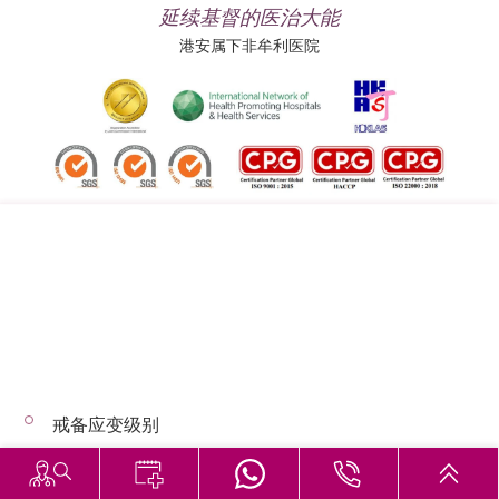
延续基督的医治大能
港安属下非牟利医院
追踪我们:
地址:
总机（查询）:
香港司徒拔道四十号
(852) 3651 8888
戒备应变级别
© 2026 版权所有 © 港安医疗 保留一切权利
恶劣天气下的诊症安排