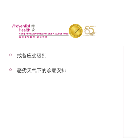
戒备应变级别
恶劣天气下的诊症安排
郑长华医生
心脏科顾问医生
心脏科