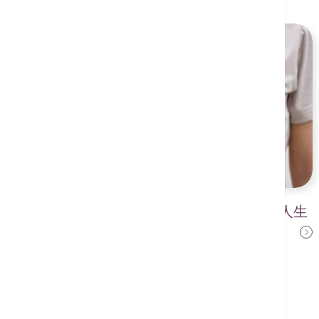
封堵左心耳 给不能服药的房颤病人生
郑长华医生
机
2024年7月6日