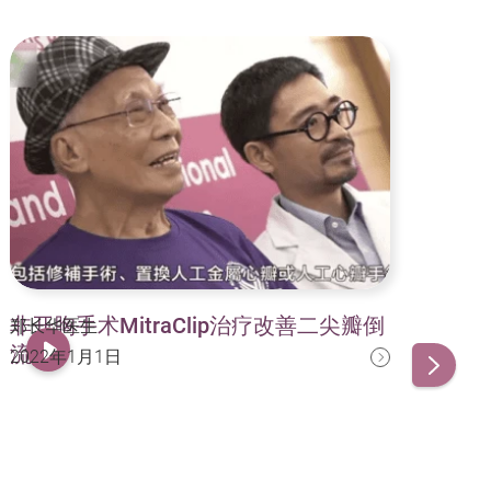
非开胸手术MitraClip治疗改善二尖瓣倒
安
郑长华医生
郑长
流
2022年1月1日
20