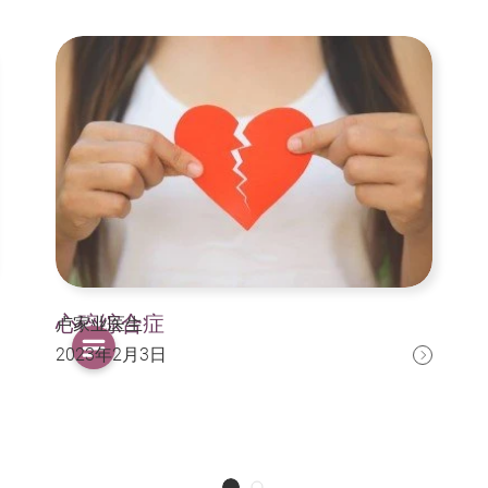
心碎综合症
卢家业医生
2023年2月3日