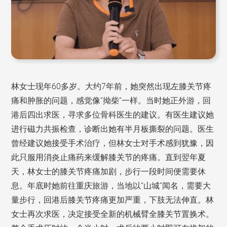
林女士现年60多岁。大约7年前，她突然出现左膝关节疼
痛和肿胀的问题，感觉像“拗柴”一样。当时她正外游，回
港后四出求医，寻求多位骨科医生的建议。有医生建议她
进行磁力共振检查，诊断出她有半月板撕裂的问题。医生
曾经建议她接受手术治疗，但林女士对手术感到犹豫，因
此只服用消炎止痛药来缓解膝关节的疼痛。直到翌年夏
天，林女士的膝关节疼痛加剧，步行一段时间便需要休
息。年底时她前往重庆旅游，当地以“山城”闻名，需要大
量步行，回港后膝关节疼痛更加严重，下肢无法伸直。林
女士再次求医，决定接受全新的机械臂全膝关节置换术。