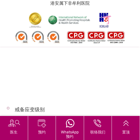
港安属下非牟利医院
追踪我们:
地址:
总机（查询）:
香港司徒拔道四十号
(852) 3651 8888
戒备应变级别
© 2026 版权所有 © 港安医疗 保留一切权利
恶劣天气下的诊症安排
医生
预约
WhatsApp
联络我们
置顶
预约