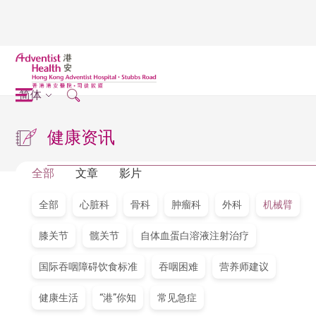
简体
健康资讯
全部
文章
影片
全部
心脏科
骨科
肿瘤科
外科
机械臂
膝关节
髋关节
自体血蛋白溶液注射治疗
国际吞咽障碍饮食标准
吞咽困难
营养师建议
健康生活
“港”你知
常见急症