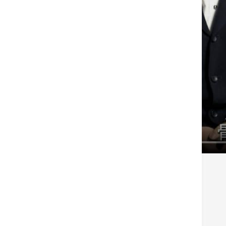
标签
骨科
机械臂
膝关节