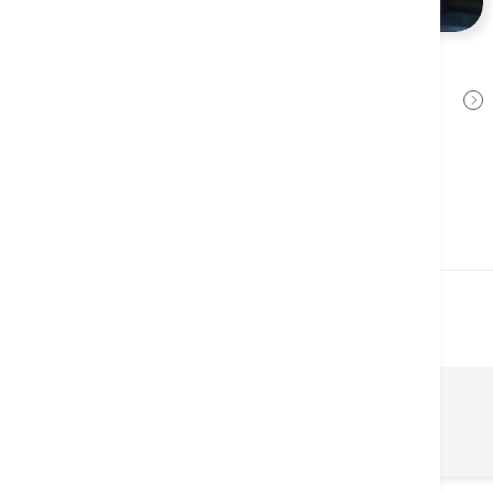
机械臂辅助膝关节置换手术的应用
张文康医生
2026年5月8日
相关医疗服务
机械臂外科中心