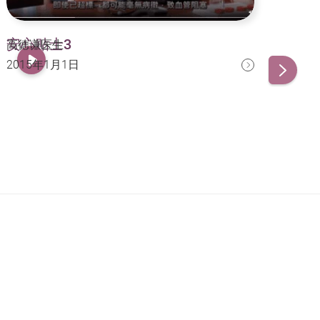
安心贴士3
安
高德谦医生
王国
2015年1月1日
20