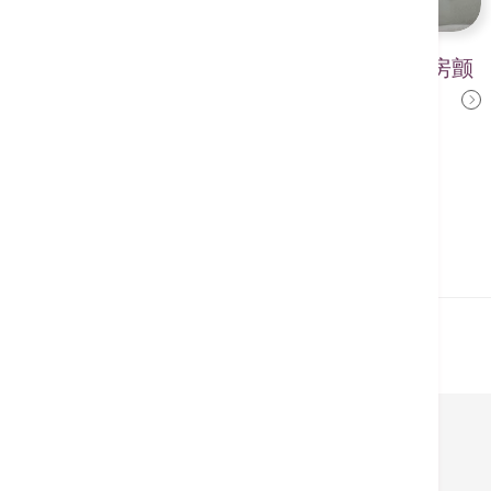
【心脏科服务】智能手表助发现心房颤
冯永康医生
动? 心脏科医生解构心房颤动
2022年10月14日
相关医疗服务
香港心脏中心