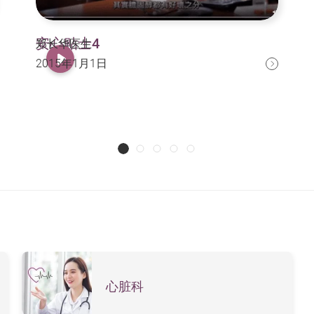
安心贴士4
郑长华医生
2015年1月1日
心脏科