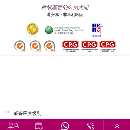
延续基督的医治大能
港安属下非牟利医院
追踪我们:
地址:
总机（查询）:
香港司徒拔道四十号
(852) 3651 8888
戒备应变级别
© 2026 版权所有 © 港安医疗 保留一切权利
恶劣天气下的诊症安排