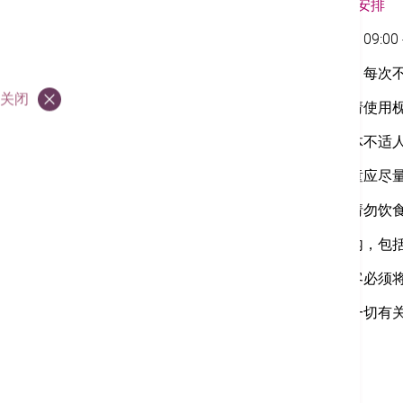
探访住院病人安排
探访时段：09:00 - 
入院须知
探访人数：每次不
探访须知
关闭
探访前后请使用
您的意见
发烧或身体不适
孕妇及儿童应尽
恶劣天气下的诊症
安排
探访期间请勿饮
医院范围内，包
病人及访客必须
本院保留一切有