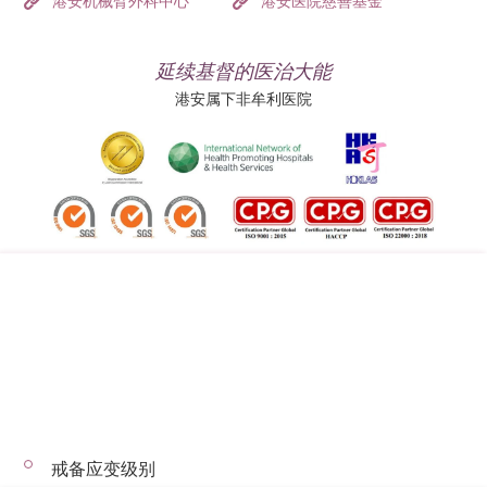
港安机械臂外科中心
港安医院慈善基金
延续基督的医治大能
港安属下非牟利医院
追踪我们:
地址:
总机（查询）:
香港司徒拔道四十号
(852) 3651 8888
戒备应变级别
© 2026 版权所有 © 港安医疗 保留一切权利