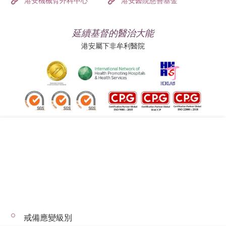
港安機械臂外科中心
港安醫院慈善基金
延續基督的醫治大能
港安屬下非牟利醫院
追蹤我們:
地址:
總機（查詢）:
香港司徒拔道四十號
(852) 3651 8888
戒備應變級別
© 2026 版權所有 © 港安醫療 保留一切權利