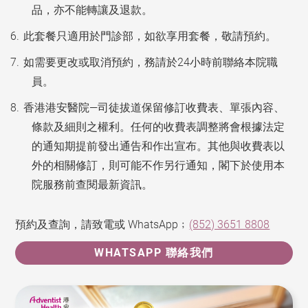
品，亦不能轉讓及退款。
此套餐只適用於門診部，如欲享用套餐，敬請預約。
如需要更改或取消預約，務請於24小時前聯絡本院職
員。
香港港安醫院—司徒拔道保留修訂收費表、單張內容、
條款及細則之權利。任何的收費表調整將會根據法定
的通知期提前發出通告和作出宣布。其他與收費表以
外的相關修訂，則可能不作另行通知，閣下於使用本
院服務前查閱最新資訊。
預約及查詢，請致電或 WhatsApp﹔
(852) 3651 8808
WHATSAPP 聯絡我們