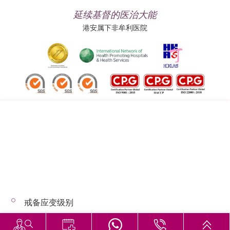
延续基督的医治大能
港安属下非牟利医院
追踪我们:
地址:
总机（查询）:
香港司徒拔道四十号
(852) 3651 8888
戒备应变级别
© 2026 版权所有 © 港安医疗 保留一切权利
恶劣天气下的诊症安排