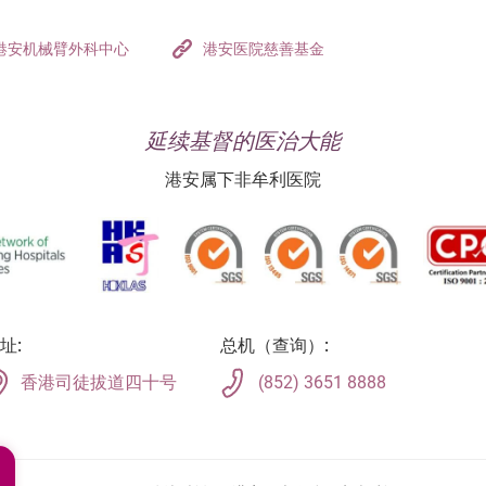
港安机械臂外科中心
港安医院慈善基金
延续基督的医治大能
港安属下非牟利医院
址:
总机（查询）:
香港司徒拔道四十号
(852) 3651 8888