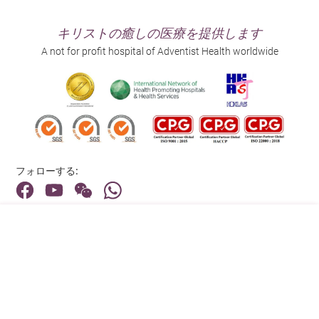
キリストの癒しの医療を提供します
A not for profit hospital of Adventist Health worldwide
フォローする:
住所:
40 Stubbs Road , Hong Kong
メインライン（お問い合わせ）:
(852) 3651 8888