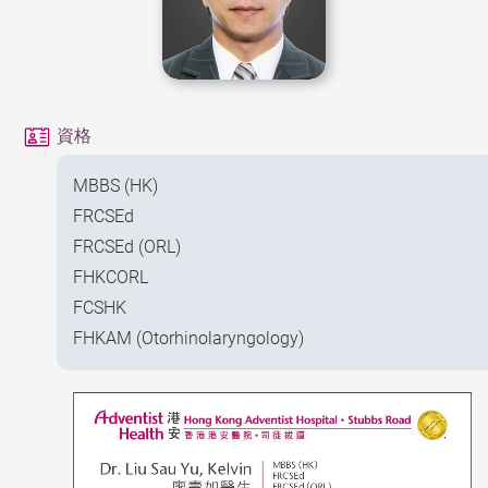
資格
MBBS (HK)
FRCSEd
FRCSEd (ORL)
FHKCORL
FCSHK
FHKAM (Otorhinolaryngology)