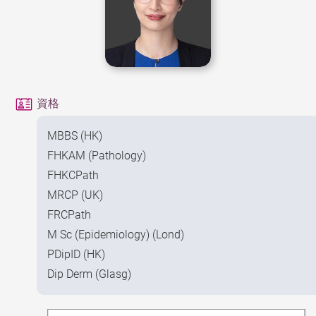
資格
MBBS (HK)
FHKAM (Pathology)
FHKCPath
MRCP (UK)
FRCPath
M Sc (Epidemiology) (Lond)
PDipID (HK)
Dip Derm (Glasg)