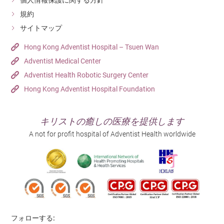
規約
サイトマップ
Hong Kong Adventist Hospital – Tsuen Wan
Adventist Medical Center
Adventist Health Robotic Surgery Center
Hong Kong Adventist Hospital Foundation
キリストの癒しの医療を提供します
A not for profit hospital of Adventist Health worldwide
フォローする: