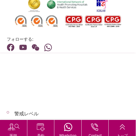
フォローする:
住所:
40 Stubbs Road , Hong Kong
メインライン（お問い合わせ）:
(852) 3651 8888
警戒レベル
© 2026 著作権©アドベンティストヘルス 無断転載を禁じます。
Hospital Services During Bad Weather
医師
予約
WhatsApp
Contact
トップ