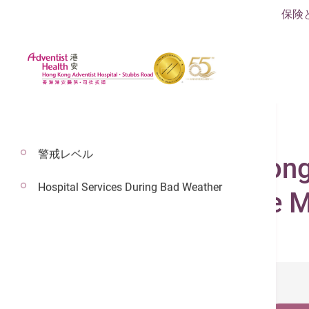
保険
警戒レベル
[Press Release] Hong
Hospital Services During Bad Weather
HKUST to Advance M