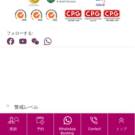
フォローする:
住所:
40 Stubbs Road , Hong Kong
メインライン（お問い合わせ）:
(852) 3651 8888
警戒レベル
© 2026 著作権©アドベンティストヘルス 無断転載を禁じます。
Hospital Services During Bad Weather
医師
予約
WhatsApp
Contact
トップ
Booking