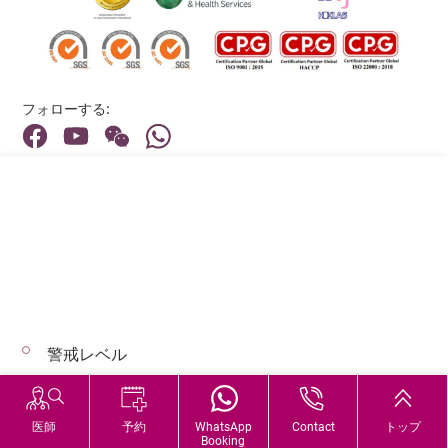
フォローする:
住所:
40 Stubbs Road , Hong Kong
メインライン（お問い合わせ）:
(852) 3651 8888
警戒レベル
© 2026 著作権©アドベンティストヘルス 無断転載を禁じます。
Hospital Services During Bad Weather
医師
予約
WhatsApp
Contact
トップ
Booking