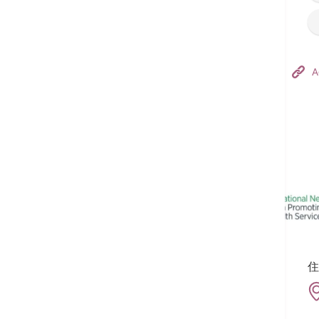
Hong Kong Adventist Hospital – Tsuen Wan
A
フォローする:
住