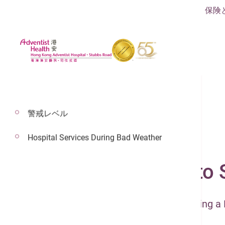
保険
警戒レベル
Hospital Services During Bad Weather
2023年3月16日
Macaroni in Tomato 
Lifestyle Management Center - Building 