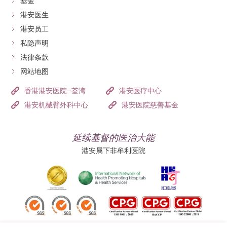
基金
两间港安医院是本港首家全院均采用“单一剂量配药系
港安医生
统”的医疗机构。
港安员工
私隐声明
法律条款
药物条码管理系统
网站地图
所有处方给住院病人的药物，均经多重程序派发。
香港港安医院–荃湾
港安医疗中心
配合二维条码及单一剂量配药系统，医务人员派药时
港安机械臂外科中心
港安医院慈善基金
会利用无线移动医疗系统扫描独立包装的药物上的条
码、病人的配药记录以及身份认证腕带，从而确保配
延续基督的医治大能
药过程能将正确的药物给予正确的病人，药物剂量、
港安属下非牟利医院
服药时间及途径都正确无误，提升药物的准确性和可
追溯性。
临床药剂服务