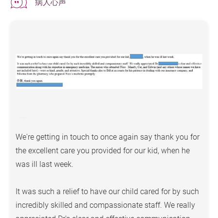
病人心声
每星期七天提供药物辅导及谘询服务。
在轻松、顾及私隐的情况下，为出院病人、其家属或
照顾者提供药物辅导。
药剂师乐意为病人提供药物指导，提高其对药物的依
从性及确保用药安全。
全静脉营养剂调配服务
自2000年起，为进食困难的病人提供全静脉营养剂调
We're getting in touch to once again say thank you for
配服务（TPN）。
the excellent care you provided for our kid, when he
was ill last week.
每位病人的营养剂均因应个人情况而调制，让病人摄
取足够的热量及应付临床需要。
It was such a relief to have our child cared for by such
营养剂的调配工作全在配有高效滤网的无菌室内进
incredibly skilled and compassionate staff. We really
行，以确保营养剂的质素及避免受细菌污染。