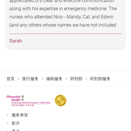
appreciated Dr's clear and effective communication
along with his expertise in emergency medicine. The
nurses who attended Nico - Mandy, Cat, and Edwin
化疗药物调释服务
(and any others whose names we have not included
here) - were so kind, gentle, and attentive. Special
药剂部于1993年引入隔离装置，让调释化疗药物的工
Sarah
thanks also to Bill at accounts for his patience in
序在完全无菌的环境下进行，从而提升化疗药物的质
dealing with our insurance company, and Edwina from
量及效用。
the pharmacy who prepared Nico's medicine promptly.
为配合于2012启用的癌症中心，本院于同年增建一个
规格更高、面积更大的双洁净室。新化疗药物调制房
多謝, thank you again.
配备先进的隔离装置和温度、湿度监控系统。
首页
医疗服务
辅助服务
药剂部
药剂部服务
单一剂量配药制度
“单一剂量配药制度”于1983年开始采用，是在药物处
服务单张
方、运送及配药等过程中保持药物安全的基石。
影片