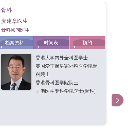
骨科
骨科
术。现时以微创方式进行手术，病人一般可以很
合的伸展运动，才能保持腰椎健康。严重的椎间
麦建章医生
叶卓
骨科顾问医生
骨科
档案资料
时间表
预约
档
香港大学内外全科医学士
英国爱丁堡皇家外科医学院骨
科院士
香港骨科医学院院士
香港医学专科学院院士(骨科)