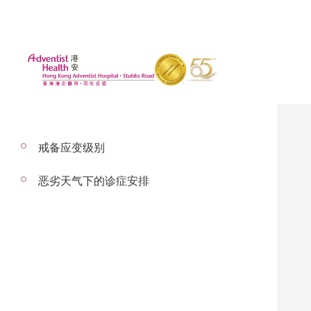
戒备应变级别
恶劣天气下的诊症安排
椎间盘突出
– 以下内容经 吴洪光医生 审校