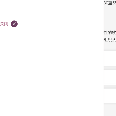
椎间盘突出有年轻化趋势，发病年龄大多介乎30至
甚么是椎间盘突出？
关闭
椎间盘是脊柱两节锥体之间的软骨盘，是富弹性的软
椎的压力，使椎间盘里面的纤维环破裂，髓核组织从
椎间盘突出的症状
一般可分为慢性及急性两类，前者主要与退化有
椎间盘突出的成因 ＋风险因素
经线，便会引发较严重的症状：
坐骨神经痛
椎间盘突出主要跟自然老化、运动受伤、扭伤或
如何诊断椎间盘突出？＋治疗方法
动，便有可能令血管无法直达椎间盘，为椎间盘
脊椎管狭窄：走路时感到麻痹。
严重者会出现肌肉瘫痪、失禁
一般病人最常见的症状为腰背痛，如病人在接受腰