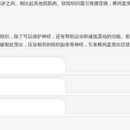
55岁之间。相比起其他因肌肉、软组织问题引致腰背痛，椎间盘
组织，除了可以保护神经，还有帮助运动和减低震动的功能。若
破裂处突出，压迫相邻的组织如坐骨神经，引发椎间盘突出症状
关，由于过程较长，突出部分亦未有压著神经线，因此很少会有
跌伤有关，因为不良的姿势、过重、经常弯腰和提重物，都会增
补充营养和带走代谢物，最终引致提早退化。
背治疗后症状未有舒缓，又出现坐骨神经痛的症状，医生便会建议