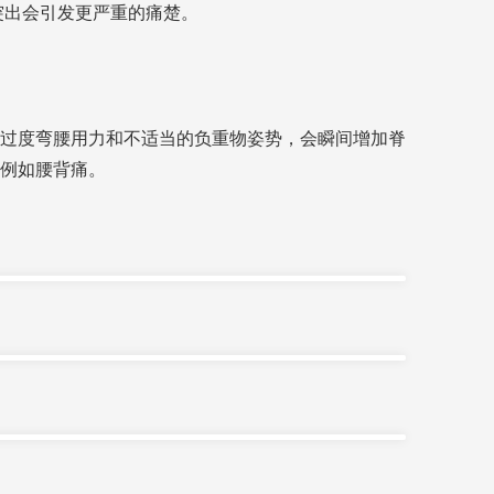
突出会引发更严重的痛楚。
过度弯腰用力和不适当的负重物姿势，会瞬间增加脊
例如腰背痛。
严重症状。如因急性撕裂引致椎间盘脱出及压著神
加椎间盘的压力，加速其退化。此外，长期缺乏运
病人接受磁力共振（MRI ）检查，以确认椎间