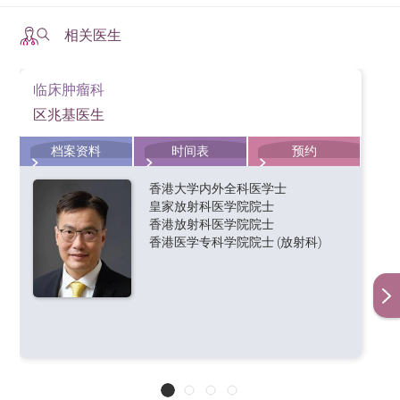
药物使用
消融疗法可以去除或破坏组织。不同类型的消融疗法可
健康饮食
在药物使用方面，应遵医嘱用药，避免自行增减药量
相关医生
用于治疗肝癌。
控制体重是预防肝癌的重要一环。肥胖与非酒精性脂
确诊肝癌后，生活有甚么要注意？
或停药，同时避免使用可能对肝脏造成损害的药物。
肪肝（NAFLD）相关，而脂肪肝进一步恶化可能发展
射频消融
临床肿瘤科
伤口护理
为脂肪性肝炎、肝硬化甚至肝癌。因此，保持健康的
确诊肝癌后，患者在生活上需要特别注意以下几点：
微波治疗
区兆基医生
术后伤口护理不可忽视，保持伤口干燥清洁，避免沾
生活方式，如戒烟戒酒、均衡饮食和适度运动，可以
饮食调整：
保持均衡饮食，多吃新鲜蔬菜和水果，
经皮乙醇注射
水，并密切观察伤口恢复情况，如有异常应及时就
有效降低肝癌的风险。
档案资料
时间表
预约
减少高脂肪、高糖和油腻食物的摄入。
医。
冷冻消融
避免长期服用伤肝药物
避免有害物质：戒烟戒酒，避免接触黄曲毒素等有
香港大学内外全科医学士
部分药物可能对肝脏造成损害，因此应避免长期服用
害物质。
电穿孔疗法
皇家放射科医学院院士
香港放射科医学院院士
对肝脏不利的药物，例如部分止痛药、类固醇及某些
定期检查：
按照医生建议进行定期的肝功能检查和
香港医学专科学院院士 (放射科)
中药。在服用药物前，应先谘询医生，避免使用来历
影像学检查，以便及时发现并处理可能出现的
栓塞疗法
不明或未经医学验证的保健品，以
问题。
栓塞疗法是使用物质阻断或减少通过肝动脉流向肿瘤的
免摄取对肝脏有害的成分。
心理调适：
保持乐观心态，避免过度焦虑和抑郁，
血液。当肿瘤得不到它所需要的氧气和营养物质时，它
与家人保持良好沟通。
就不会继续生长。
遵医嘱用药：
严格按照医生的处方使用药物，不要
栓塞疗法有三种主要类型:
自行增减药量或停药。