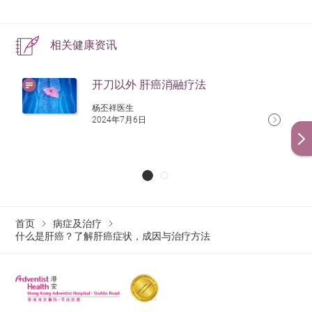
经动脉栓塞（TAE）。在大腿内侧做一个小切口，然
后插入一根导管（细而灵活的管子），并将其向上穿
肝癌的复发机率大吗？
相关健康资讯
入肝动脉。一旦导管就位，就会注射一种阻断肝动脉
并阻止血液流向肿瘤供应的营养和氧气。
肝癌的复发率相对较高，手术切除后的5年总体复发率可
开刀以外 肝癌消融疗法
达50%至70%。复发的高危因素包括肝硬化、术前甲胎蛋
经动脉化疗栓塞术（TACE）。这种手术与TAE相似，
杨丕祥医生
白（AFP）水平高、肿瘤直径大于5厘米、多发肿瘤、微
只是也会给予一种抗癌药物。
2024年7月6日
血管侵犯等。为了降低复发风险，患者应定期进行术后
放射性栓塞 - 放射性栓塞采用动脉内注入Y-90微球，
检查，并在必要时接受辅助治疗。
诱导广泛的肿瘤坏死，安全性可以接受。
肝癌手术后抗病毒药物的使用
首页
病症及治疗
乙型肝炎患者：
什么是肝癌？了解肝癌症状，成因与治疗方法
若您的肝癌与乙型肝炎相关，手术后服用抗病毒药物
（如恩替卡韦或替诺福韦）有助保护肝脏并改善长期预
后。若您有“活动性肝炎”（肝脏发炎）或血液中病毒量较