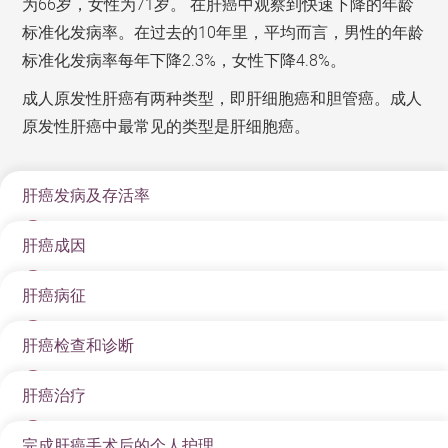
为66岁，女性为71岁。 在肝癌中观察到快速下降的年龄
标准化发病率。在过去的10年里，平均而言，男性的年龄
标准化发病率每年下降2.3%，女性下降4.8%。
成人原发性肝癌有两种类型，即肝细胞癌和胆管癌。成人
原发性肝癌中最常见的类型是肝细胞癌。
肝癌发病及存活率
肝癌成因
肝癌是全球范围内常见的恶性肿瘤之一，尤其在亚洲地
区发病率较高。香港作为亚洲的一部分，肝癌的发病率
肝癌病征
医学界已知的肝癌成因有多种，主要包括：
和死亡率也一直居高不下。根据香港癌症资料统计中心
的2022数据，肝癌在香港十大癌症死亡原因中排名第
肝硬化
肝癌检查和诊断
早期肝癌未必有病征，当肿瘤逐渐变大时，病人可能会
三，仅次于肺癌及大肠癌。这表明肝癌对公共健康构成
感染乙型或丙型肝炎病毒
出现下列情况：
了严重威胁。
肝癌治疗
高危人士，包括年长男性和慢性肝病患者，宜定期接受
长期酗酒
食欲不振，体重明显下降
接受身体检查。与肝癌有关的检查包括：
完成肝癌手术后的个人护理