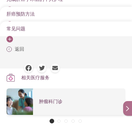
治疗肝癌要视乎病人的情况而定，需考虑肿瘤种类和大
进食被黄曲霉素污染食物
上腹及右肩疼痛
肝脏超声波扫描
存活率
小、位置、扩散程度、病人的年龄和身体状况等等。
血色素沉著症
上腹痛楚、不适或有硬块
肝癌预防方法
饮食调整
甲胎蛋白血液检验
肝癌的存活率与其发现的阶段密切相关。早期发现的肝
外科手术
服用含有某些成分的避孕药
术后饮食应以高蛋白、易消化的食物为主，多吃富含
黄疸、皮肤和眼睛发黄
电脑扫描（CT Scan）
癌患者，经过适当的治疗，如手术切除或肝脏移植，其
常见问题
肝癌是一种高风险且难以早期发现的恶性肿瘤，因此预
维生素和矿物质的新鲜蔬菜与水果，以促进组织修复
即切除肿瘤连同部份肝脏。过去以剖腹（即传统方法）
溃疡性结肠炎
小便呈茶色，大便呈浅灰色
五年存活率可以达到50%至70%。然而，由于肝癌在早期
防至关重要。透过健康的生活方式、定期筛检以及避免
磁力共振（MRI）
和提高免疫力。
为主，现在以微创方式切除肝癌已非常普及，例如使用
通常没有明显症状，许多患者在确诊时已经处于晚期，
肝蛭于肝脏寄生
高风险因素，可以有效降低肝癌的发病率。
腹部积水
返回
如初步发现肝癌的病征，应如何处
血管造影
腹腔镜、机械臂和射频消融术，有助减少因为手术伤口
生活习惯
这大大降低了治疗效果和存活率。晚期肝癌患者的五年
进食有毒素的食物
接种乙型肝炎疫苗
理？
而引致的并发症，病人最快可以于手术后2至3天出院。
应保持规律的作息，避免熬夜和剧烈运动，但可以进
存活率通常低于10%。
腹腔镜检查
不过，这些病征都不是肝癌独有。因此，倘若它们出现
接种乙型肝炎疫苗是预防肝癌的重要措施之一，可以
行适度的散步来促进血液循环。
长期受到某些环境或污染物影响
肝癌在早期通常没有明显的症状，但随著病情发展，可
的话，毋须过份忧虑，但应该尽早求医，切勿延误任何
肝脏活组织检查
肝脏移植
有效降低感染乙型肝炎的风险，进而减少肝癌的发
相关医疗服务
心理调适
能会出现一些非特异性的症状，如右上腹
胆管炎或先天性胆总管囊肿
有需要的诊断和治疗。
生。
碘氰绿（ICG）滞留测试
整个肝脏被切除，并用一个健康的捐赠肝脏代替。当疾
心理调适同样重要，保持乐观心态，与家人保持良好
疼痛、食欲减退、疲乏无力、黄疸、消瘦等。如果出现
病只发生在肝脏，并且可以找到捐赠的肝脏时，就可以
定期健康检查
沟通，以获得足够的支持。
这些症状，特别是对于有肝癌高风险因素
其中，术前接受碘氰绿（ICG）滞留测试对肝癌手术非常
肿瘤科门诊
进行这种手术。如果病人必须等待捐赠的肝脏，则根据
定期进行肝功能检查和影像学检查是早期发现肝癌的
的人群，如慢性乙型肝炎或丙型肝炎病毒感染者、肝硬
定期检查
重要。这测试主要检查肝脏解毒和代谢功能，可以让医
需要进行其他治疗。
重要手段，特别是对于有肝癌风险因素的人群，如乙
化患者等，应立即就医进行详细检查。建
严格按照医生的建议进行术后检查和随访，注意观察
生准确了解肝脏情况，及评估手术风险。
型或丙型肝炎患者和肝硬化患者，建议每六个月进行
议进行甲胎蛋白（AFP）检测和肝脏超声检查，以便尽早
身体状况，如有不适应立即就医。
消融疗法
一次相关检查。
发现问题。