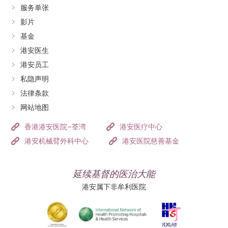
高，医生会强烈建议使用这些药物。即使您的乙型肝炎
服务单张
处于非活动状态（无肝脏发炎）或病毒量较低，医生仍
影片
可能建议用药，但这类情况下药物能否降低癌症复发风
基金
险仍需进一步研究。
港安医生
港安员工
丙型肝炎患者：
私隐声明
法律条款
若您的肝癌与丙型肝炎相关，手术后使用直接抗病毒药
网站地图
物（如索非布韦）彻底治愈丙型肝炎至关重要。成功清
除丙肝病毒可减少肝脏进一步损伤、降低肝功能衰竭风
香港港安医院–荃湾
港安医疗中心
险，并有助预防新癌症形成。即使已完成肝癌手术，根
港安机械臂外科中心
港安医院慈善基金
除丙型肝炎病毒仍是维持肝脏健康、提升整体生存率的
关键步骤。请务必与医生讨论个人化治疗方案。
延续基督的医治大能
港安属下非牟利医院
针对无法手术或复发性肝癌的免疫治
疗与标靶治疗