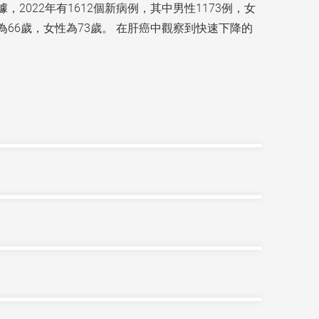
022年有1612個新病例，其中男性1173例，女
數為66歲，女性為73歲。 在肝癌中觀察到快速下降的
死亡率也一直居高不下。根據香港癌症資料統計中
嚴重威脅。
活率可以達到50%至70%。然而，由於肝癌在
存活率通常低於10%。