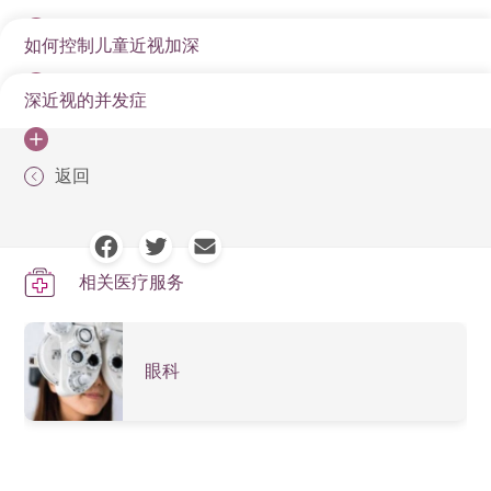
如何控制儿童近视加深
甚么原因会导致近视加深呢？家族遗传、种族、居住环
境、教育程度、室外活动时间等，皆为影响近视加深的
深近视的并发症
家长要从多方面控制儿童近视加深情况。生活习惯方
相关因素。
面，家长可增加儿童户外活动的时间，让他们多接触天
深近视可引致的并发症众多，包括白内障、青光眼、视
然光。阅读及使用电子屏幕时，要注意光线充足及保持
返回
网膜脱落、脉络膜视网膜萎缩、脉络膜坏血管增生、黄
适当距离。现时最有效又最安全控制近视的治疗，是透
斑点劈裂、黄斑点板层孔和黄斑点裂孔等等。深近视的
过“阿托品”眼药水，减慢眼球不正常地增长。由于用以控
患者，应尽量避免头部受到严重撞击，以减低视网膜脱
制近视的“阿托品”眼药水剂量极低，大部分儿童也不难适
相关医疗服务
落的风险。由于某些深近视的并发症例如青光眼等，早
应。儿童在接受治疗期间，要定期验眼屈光，以评估成
期并无任何先兆，因此深近视患者应考虑定期接受眼科
效。倘若近视度数持续加深，便可能要增加“阿托品”眼药
医生检查，以便及早治疗相关病症。
水的剂量和使用次数，以及考虑其他的辅助治疗。
眼科