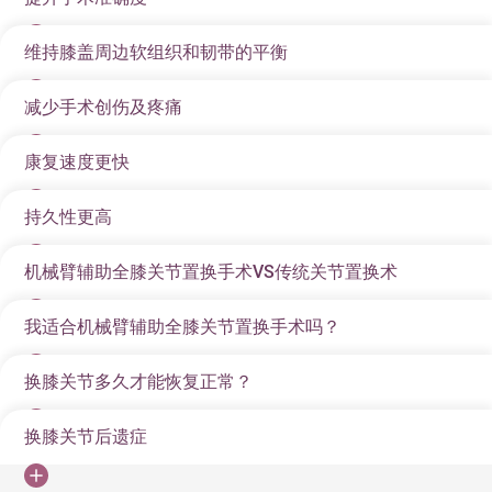
数位3D术前规划
损或损伤，例如退化性关节炎、类风湿性关节炎、创伤
性关节炎、骨坏死等。全人工膝关节置换手术的原理是
在进行机械臂辅助全膝关节置换手术之前, 病人会预先进
维持膝盖周边软组织和韧带的平衡
手术过程中，医生会利用光学定位系统和精密的机械
切除受损的膝关节软骨和骨骼，并植入人工关节。人工
行影像检查, 并且以电脑建立虚拟三维骨模型, 医生在手
臂，辅助进行切骨和植入人工关节，把误差减至1mm或
关节由金属和高分子聚乙烯制成，可以模仿自然膝关节
术之前已经可以可以根据患者实质情况精确规划人工关
减少手术创伤及疼痛
光学定位系统和机械臂辅助技术的应用，是维持膝盖周
1度以内，提高手术的准确性和可预测性，令人工膝关节
的运动功能。
节假体尺寸和位置. 为手术作出准备。
边韧带和软组织平衡的关键。光学定位系统可以实时监
放置的位置更理想和准确。
康复速度更快
机械臂辅助全膝关节置换手术比传统人工关节手术较为
测患者膝关节的位置和骨骼的结构，并将数据传送到电
微创，可以有效减少对软组织创伤，出血量减少，减低
脑。医生可以根据这些数据精确地规划手术，避免对软
持久性更高
利用机械臂辅助全膝关节置换手术, 配合崭新的术后快速
手术的疼痛感及出现并发症的机会。
组织造成不必要的损伤；当关节间隙经过数据化后，机
康复概念,患者通常可以在术后当天下床活动，并在数周
械臂系统会分析韧带软组织的松紧程度，让医生可以进
机械臂辅助全膝关节置换手术VS传统关节置换术
随著医学进步，现时的人工关节的材料及设计已改良不
内恢复正常行走。 研究显示, 接受机械臂辅助全膝关节置
行更理想的术中规划，减少对韧带组织造成的伤害。
少。 现时有逾90%的人工关节的使用寿命可达10年，有
换手术的患者在术后的康复比传统人工关节手术更快. 住
我适合机械臂辅助全膝关节置换手术吗？
传统器械手术
机械臂辅助手术
约80%的人工关节使用寿命可达20年或以上。
院时间较短. 在物理治疗的帮助下，患者可以在几个月恢
定位方式
器械
光学
复完全的功能。
换膝关节多久才能恢复正常？
机械臂辅助全膝关节置换手术基本上适合所有需要进行
数位3D 术前规划
X
✓
全膝关节置换手术的病人，但仍然需要经过骨科专科医
取决于外科医生的
利用电脑进行数据
换膝关节后遗症
随著康复进展，患者可以逐渐恢复正常工作和生活。对
评估韧带松紧度
生的评估和判断哪一种手术方式最适合病人采用。
经验
化分析
于静态工作，例如办公室内文书处理，患者通常在术后1