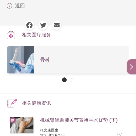
切割辅助
传统手动切骨工具
机械臂
随著科技进步，换膝关节后遗症风险比以往减少了很
至2个月即可恢复正常工作。但如果从事粗重劳力工作，
返回
切骨及假体位置精
取决于外科医生的
多，有关的后遗症包括：感染、血栓、神经损伤、膝关
例如建筑工，患者则需要6个月才能完全恢复。建议谘询
精准
准度
经验
节不稳定、持续性疼痛膝、关节僵硬等。但是，我们可
及遵从医生指示，进行术后复建活动，加快康复进程。
以透过以下的预防措施，降低换膝关节后遗症风险：
出血量
一般
较少
相关医疗服务
软组织创伤
较多
较少
根据医生指示进行术前运动
住院时间
较长
较短
术后下肢复健运动
术后疼痛
较多
较少
骨科
保持身体卫生清洁
恢复速度
一般
较快
依医生指示在术后一段时间服用抗血栓药物
体重控制
停止吸烟
相关健康资讯
机械臂辅助膝关节置换手术优势 (下)
张文康医生
2025年2月27日