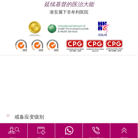
延续基督的医治大能
港安属下非牟利医院
追踪我们:
地址:
总机（查询）:
香港司徒拔道四十号
(852) 3651 8888
戒备应变级别
© 2026 版权所有 © 港安医疗 保留一切权利
恶劣天气下的诊症安排