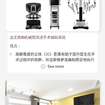
更精准：系统提供真正的实时及高解像度的3D影
像素描，而非利用2D图像拼贴，提高手术的精准
度。
更有效：预先计算置入植入物的路径继而进行定
位，令手术过程更快捷顺畅，提升医疗成效。
更安全：3D影像素描导航能确保植入物的位置准
达文西Xi机械臂高清手术辅助系统
确，大幅减少手术期间要重复扫描的次数，病
优点：
人、医生和医护人员所接收的辐射剂量亦相对减
低。
高解像度的立体（3D）影像有助于提升医生在手
术过程中的视野，并且能够更准确和稳定地执行
复杂的手术。
See more
机身较上代纤巧，较容易旋转至不同位置，活动
范围较广。
其先进的旋转机械臂能从多个角度及位置进入病
人体内，使医生能以更灵活方式操控机械臂，从
而提供更好的治疗效果和病人安全性。