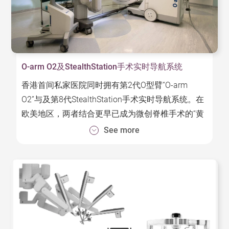
优势:
- 完整的术前计划有助外科医生建构出具体影像分
析，亦可增强病人对手术的信心。
- 系统有助降低对软骨、韧带和其他组织损伤所造成
O-arm O2及StealthStation手术实时导航系统
的风险，有助病人更安全地进行手术。
香港首间私家医院同时拥有第2代O型臂“O-arm
- 机械臂引导有助缩短手术时间，减少发生并发症的
O2”与及第8代StealthStation手术实时导航系统。在
机会，大幅提升膝关节置换手术的成功率。
欧美地区，两者结合更早已成为微创脊椎手术的“黄
金标准”。
See more
O-arm O2是可活动的影像扫描仪器，配合
StealthStation 8系统，能够提供实时3D影像导航，
既细致又准确。对于讲求高精确度的微创脊椎手
术，抑或较复杂的脑部手术均大派用场。
特点：