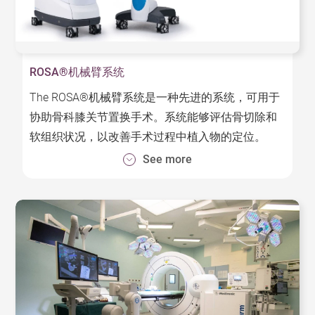
- 影像兼容性：系统可将2D及3D影像无缝集成在系
统中，方便医生进行计划及导航。
ROSA®机械臂系统
优势:
- 透过机械臂引导，可加快手术过程并提高精确度
The ROSA®机械臂系统是一种先进的系统，可用于
协助骨科膝关节置换手术。系统能够评估骨切除和
- 导航系统可减少手术过程中所吸收的辐射剂量
软组织状况，以改善手术过程中植入物的定位。
- 机械臂的稳定性高，可加强手术过程的准确度和精
See more
特点:
确度
- 完整的术前计划：系统利用膝关节的三维影像，创
- 系统的影像兼容性可帮助外科医生在手术过程中了
建全面的术前计划。
解病人的身体结构，提高手术的准确性。
- 更安全的手术体验：系统可以辅助进行精确的手术
切除，减少发生错误。
- 机械臂引导：系统在手术过程中能自动校正，确保
植入物放置的准确性。