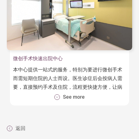
达文西机械臂由三部分组成：
影像台车：与摄影镜头连接，可以提供放大10倍
的高解像度立体影像。
手术台车：即机械臂主体，包括四支手臂，一支
手臂为镜头，另三支手臂配合电脑控制操作手术
微创手术快速出院中心
器械。
本中心提供一站式的服务，特别为要进行微创手术
主控制台 医生通过主控制器给予手术指令，控
而需短期住院的人士而设。医生诊症后会按病人需
制器会撷取医生手腕的动作，于人体腔内重现。
要，直接预约手术及住院，流程更快捷方便，让病
人时间安排更轻松。
See more
在专科医生带领下，提供超卓的微创手术服务，包
括妇科手术及外科手术。完成手术后，病人会由专
业医护人员悉心照顾，且大部份情况下都可以在廿
返回
四小时内出院。